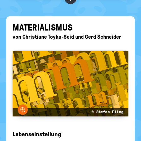
BEGRIFFE VORSCHLAGEN
politische
Bildung
EURE AKTUELLEN FRAGEN...
MA­TE­RIA­LIS­MUS
von
Christiane Toyka-Seid
und
Gerd Schneider
Bild vergrößern
© Stefan Eling
Lebenseinstellung