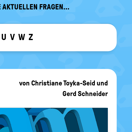
 AKTUELLEN FRAGEN...
U
V
W
Z
ewählten Buchstaben ein-/ ausblen
von
Christiane Toyka-Seid
und
Gerd Schneider