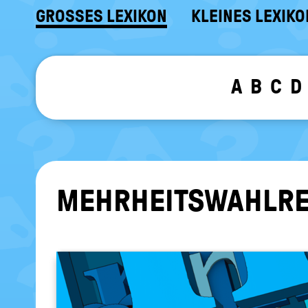
GROSSES LEXIKON
KLEINES LEXIKO
A
B
C
D
MEHR­HEITS­WAHL­R