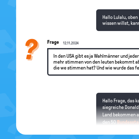
Hallo Lulalu, oben
wissen willst, ka
Frage
12.11.2024
In den USA gibt es ja Wahlmänner und jede
mehr stimmen von den leuten bekommt ab
die we stimmen hat? Und wie wurde das fe
Hallo Frage, das 
siegreiche Donal
Land bekommen als
den 50
Bundessta