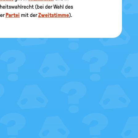
eitswahlrecht (bei der Wahl des
ner
Partei
mit der
Zweitstimme
).