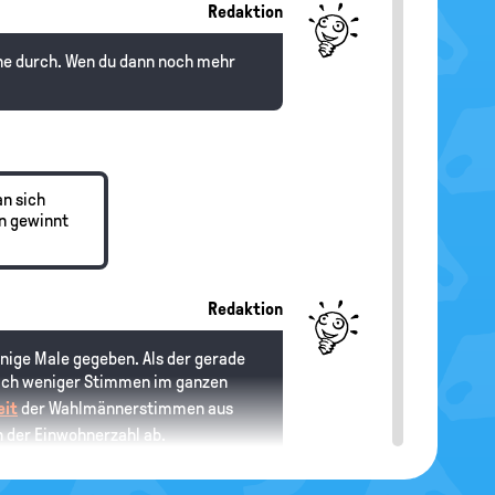
Redaktion
Ruhe durch. Wen du dann noch mehr
an sich
n gewinnt
Redaktion
inige Male gegeben. Als der gerade
lich weniger Stimmen im ganzen
eit
der Wahlmännerstimmen aus
 der Einwohnerzahl ab.