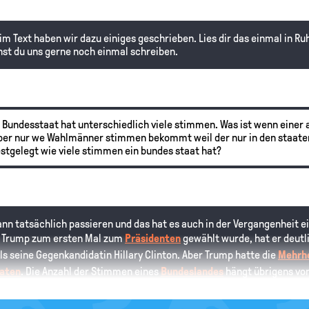
 im Text haben wir dazu einiges geschrieben. Lies dir das einmal in 
nnst du uns gerne noch einmal schreiben.
r Bundesstaat hat unterschiedlich viele stimmen. Was ist wenn einer 
er nur we Wahlmänner stimmen bekommt weil der nur in den staate
stgelegt wie viele stimmen ein bundes staat hat?
kann tatsächlich passieren und das hat es auch in der Vergangenheit e
d Trump zum ersten Mal zum
Präsidenten
gewählt wurde, hat er deut
 seine Gegenkandidatin Hillary Clinton. Aber Trump hatte die
Mehrh
aten
. Die Anzahl der Stimmen eines
Bundeslandes
hängt übrigens von