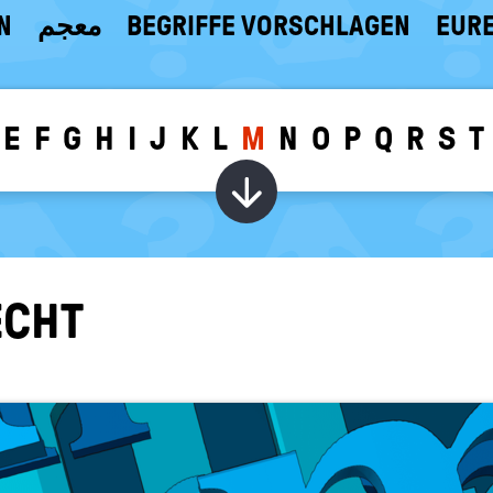
N
معجم
BEGRIFFE VORSCHLAGEN
EURE
E
F
G
H
I
J
K
L
M
N
O
P
Q
R
S
T
Wörter zu dem g
ECHT