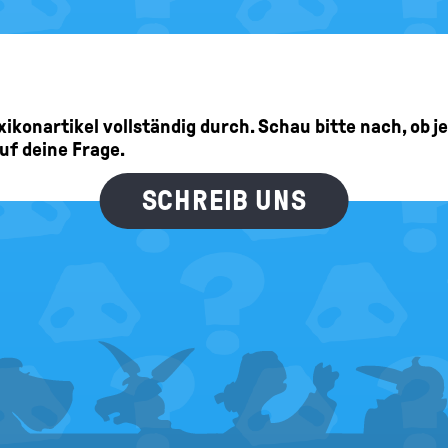
mmen (keine Stimmenanhäufung) habe, aber nur 10 Personen wählen 
Verfallen diese oder werden diese von oben her den Bewerbern, welc
Lexikonartikel vollständig durch. Schau bitte nach, ob 
auf deine Frage.
SCHREIB UNS
n eine Liste einer Partei ankreuzt, dann werden übrig gebliebene S
 der Liste verteilt. Wenn man nur die Kandidat/innen ankreuzt, aber 