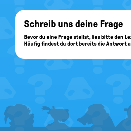
ma
02.05.2024
Wenn ich bei einer Mehrheitswahl 14 Sti
Schreib uns deine Frage
passiert mit den noch 4 offenen Stimmen? 
gewählt habe, gegeben.
Bevor du eine Frage stellst, lies bitte den 
Häufig findest du dort bereits die Antwort 
Hallo ma, wenn ma
Kandidat/innen auf
übrigen Stimmen.
Serenity
22.04.2024
Was ist das Verhältniswahlrecht?
FOOTER