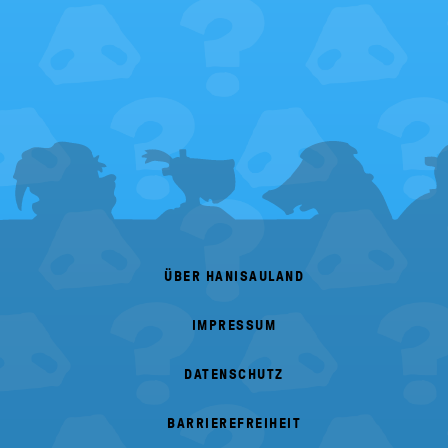
FOOTER
MENU
ÜBER HANISAULAND
IMPRESSUM
DATENSCHUTZ
BARRIEREFREIHEIT