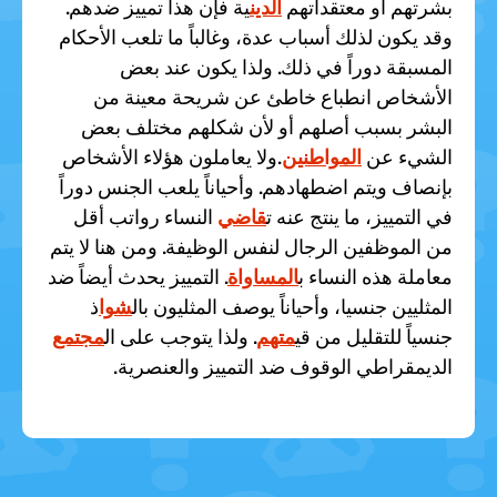
بشرتهم أو معتقداتهم
الدين
ية فإن هذا تمييز ضدهم.
وقد يكون لذلك أسباب عدة، وغالباً ما تلعب الأحكام
المسبقة دوراً في ذلك. ولذا يكون عند بعض
الأشخاص انطباع خاطئ عن شريحة معينة من
البشر بسبب أصلهم أو لأن شكلهم مختلف بعض
الشيء عن
المواطنين
.ولا يعاملون هؤلاء الأشخاص
بإنصاف ويتم اضطهادهم. وأحياناً يلعب الجنس دوراً
في التمييز، ما ينتج عنه ت
قاضي
النساء رواتب أقل
من الموظفين الرجال لنفس الوظيفة. ومن هنا لا يتم
معاملة هذه النساء ب
المساواة
. التمييز يحدث أيضاً ضد
المثليين جنسيا، وأحياناً يوصف المثليون بال
شوا
ذ
جنسياً للتقليل من قي
متهم
. ولذا يتوجب على ال
مجتمع
الديمقراطي الوقوف ضد التمييز والعنصرية.