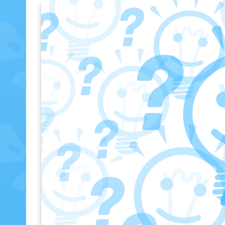
ein-/
ausblenden