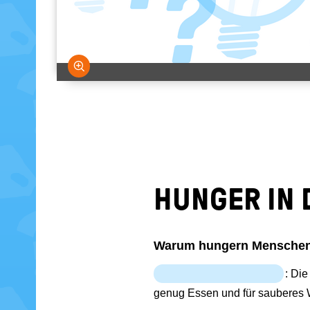
Bild vergrößern
HUN­GER IN