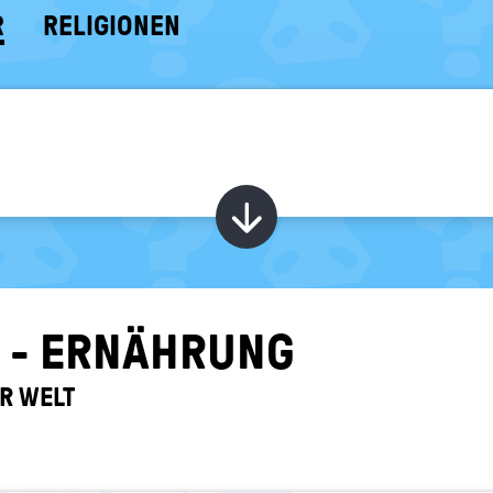
R
RELIGIONEN
Kapitel ein-/ au
 - ER­NÄH­RUNG
ER WELT