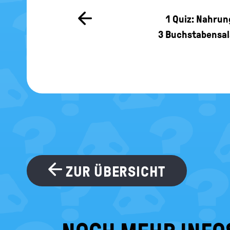
Zur
1
Quiz: Nahrun
vorherigen
3
Buchstabensala
Seite
ZUR ÜBERSICHT