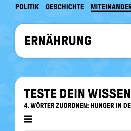
POLITIK
GESCHICHTE
MITEINANDE
ERNÄHRUNG
TESTE DEIN WIS­SEN
4. WÖR­TER ZU­ORD­NEN: HUN­GER IN D
Unterkapitel