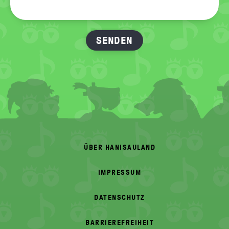
FOOTER
MENU
ÜBER HANISAULAND
IMPRESSUM
DATENSCHUTZ
BARRIEREFREIHEIT