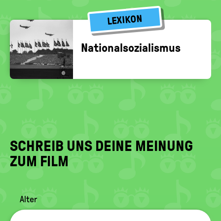
LEXIKON
Na­tio­nal­so­zia­lis­mus
©
SCHREIB UNS DEINE MEINUNG
ZUM FILM
Alter