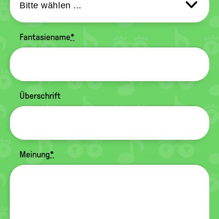
Fantasiename
*
Überschrift
Meinung
*