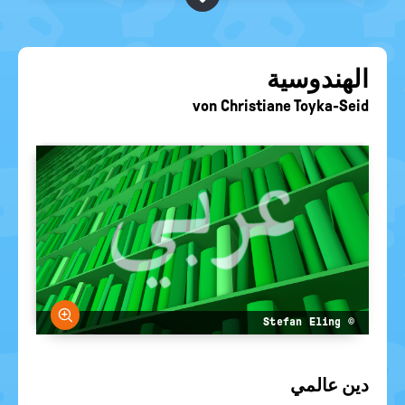
BEGRIFFE VORSCHLAGEN
politische
Bildung
EURE AKTUELLEN FRAGEN...
الهندوسية
von
Christiane Toyka-Seid
größern
© Stefan Eling
دين عالمي