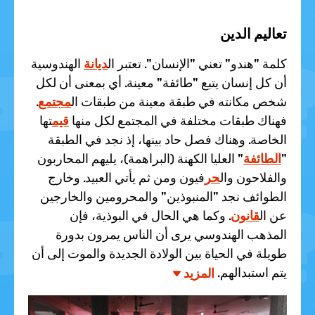
تعاليم الدين
كلمة "هندو" تعني "الإنسان". تعتبر ال
ديانة
الهندوسية
أن كل إنسان يتبع "طائفة" معينة. أي بمعنى أن لكل
شخص مكانته في طبقة معينة من طبقات ال
مجتمع
.
فهناك طبقات مختلفة في المجتمع لكل منها
قيم
تها
الخاصة. وهناك فصل حاد بينها، إذ نجد في الطبقة
"
الطائفة
" العليا الكهنة (البراهمة)، يليهم المحاربون
والفلاحون وال
حر
فيون ومن ثم يأتي العبيد. وخارج
الطوائف نجد "المنبوذين" والمحرومين والخارجين
عن ال
قانون
. وكما هي الحال في البوذية، فإن
المذهب الهندوسي يرى أن الناس يمرون بدورة
طويلة في الحياة بين الولادة الجديدة والموت إلى أن
يتم استبدالهم.
المزيد