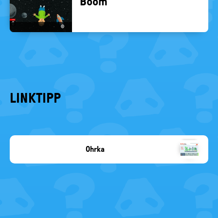
Boom
©
LINKTIPP
Ohrka
Copyright-
Angabe
fehlt