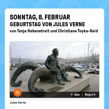
EIN-
politische
Bildung
/
AUS
SONN­TAG, 8. FE­BRU­AR
GE­BURTS­TAG VON JULES VERNE
von
Tanja Hebenstreit
und
Christiane Toyka-Seid
Bild vergrößern
© dpa - Report
Jules Verne