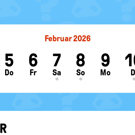
Februar 2026
5
6
7
8
9
1
ft
Do
Fr
Sa
So
Mo
D
AR