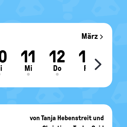
März
0
11
12
13
14
Move sl
i
Mi
Do
Fr
Sa
von
Tanja Hebenstreit
und