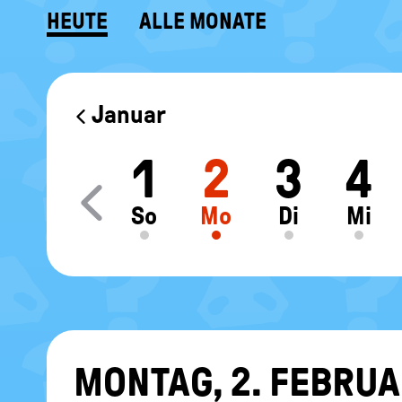
HEUTE
ALLE MONATE
KALENDER
Januar
1
2
3
4
Move slider content le
So
Mo
Di
Mi
MON­TAG, 2. FE­BRU­