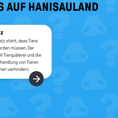
S AUF HANISAULAND
tz
tz steht, dass Tiere
erden müssen. Der
ll Tierquälerei und die
handlung von Tieren
en verhindern.
Hier gibt's mehr