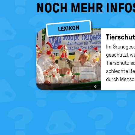
NOCH MEHR INFO
LEXIKON
Tier­schu
Im Grundgese
geschützt w
Tierschutz so
schlechte Be
durch Mensch
©