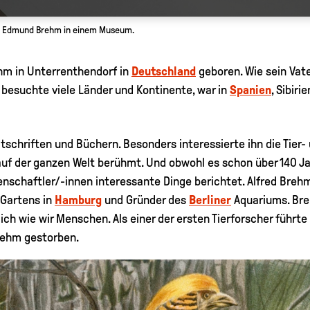
ed Edmund Brehm in einem Museum.
hm in Unterrenthendorf in
Deutschland
geboren. Wie sein Vater
 besuchte viele Länder und Kontinente, war in
Spanien
, Sibiri
eitschriften und Büchern. Besonders interessierte ihn die Tie
 auf der ganzen Welt berühmt. Und obwohl es schon über 140 Jah
nschaftler/-innen interessante Dinge berichtet. Alfred Brehm 
 Gartens in
Hamburg
und Gründer des
Berliner
Aquariums. Bre
ich wie wir Menschen. Als einer der ersten Tierforscher führt
Brehm gestorben.