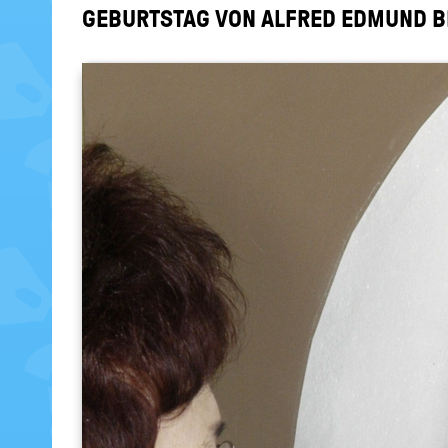
GE­BURTS­TAG VON AL­FRED ED­MUND 