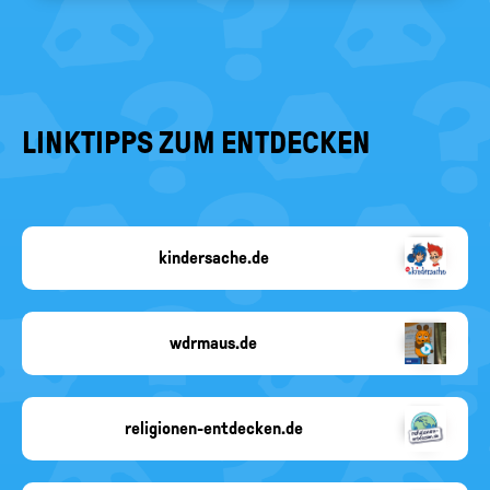
LINKTIPPS ZUM ENTDECKEN
kindersache.de
Kindersache
wdrmaus.de
Copyright-
Angabe
fehlt
religionen-entdecken.de
religionen-
entdecken.de