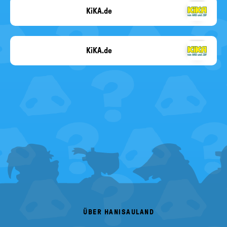
KiKA.de
KiKA
KiKA.de
KiKA
FOOTER
MENU
ÜBER HANISAULAND