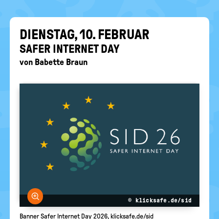
EIN-
politische
Bildung
/
AUS
DIENS­TAG, 10. FE­BRU­AR
SAFER IN­TER­NET DAY
von
Babette Braun
Bild vergrößern
© klicksafe.de/sid
Banner Safer Internet Day 2026, klicksafe.de/sid