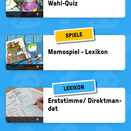
Wahl-​Quiz
©
SPIELE
Me­mo­spiel - Le­xi­kon
©
LEXIKON
Erst­stim­me/ Di­rekt­man­
dat
©