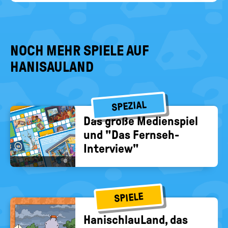
Eling
NOCH MEHR SPIELE AUF
HANISAULAND
SPEZIAL
Das große Me­di­en­spiel
und "Das Fernseh-​
Interview"
©
SPIELE
Ha­nischlau­Land, das