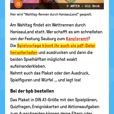
Bild vergrößern
© ARTIS – Uli Deck
Hier wird "Wahltag-Rennen durch HanisauLand" gespielt.
Am Wahltag findet ein Wettrennen durch
HanisauLand statt. Wer schafft es am schnellsten
von der Festung Sauburg zum
Kanzleramt
?
Die
Spielvorlage könnt ihr auch als pdf-Datei
herunterladen
und ausdrucken und dann die
beiden Spielhälften möglichst exakt
aufeinanderkleben.
Nehmt euch das Plakat oder den Ausdruck,
Spielfiguren und Würfel ... und legt los!
Bei der bpb bestellen
Das Plakat in DIN A1-Größe mit den Spielplänen,
Quizfragen, Ereigniskarten und Aktionsaufgaben
zum Ausschneiden können deine Eltern oder