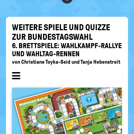
RELIGIONEN
politische
Bildung
WEI­TE­RE SPIE­LE UND QUIZ­ZE
ZUR BUN­DES­TAGS­WAHL
6. BRETT­SPIE­LE: WAHLKAMPF-​RALLYE
UND WAHLTAG-​RENNEN
von
Christiane Toyka-Seid
und
Tanja Hebenstreit
Unterkapitel
ein-/
ausblenden