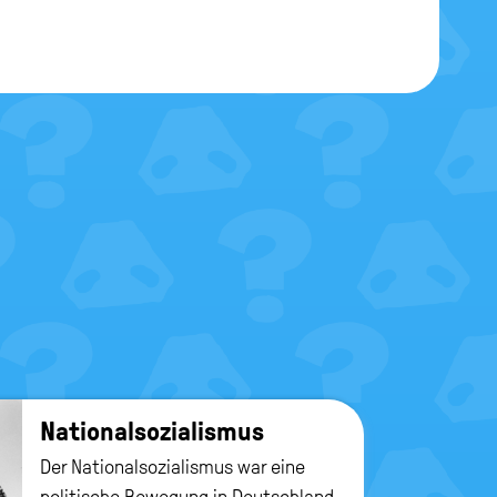
Na­tio­nal­so­zia­lis­mus
Der Nationalsozialismus war eine
politische Bewegung in Deutschland,