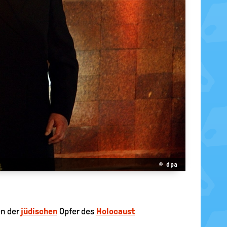
© dpa
en der
jüdischen
Opfer des
Holocaust