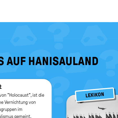
S AUF HANISAULAND
t
LEXIKON
on "Holocaust", ist die
e Vernichtung von
sgruppen im
alismus gemeint.