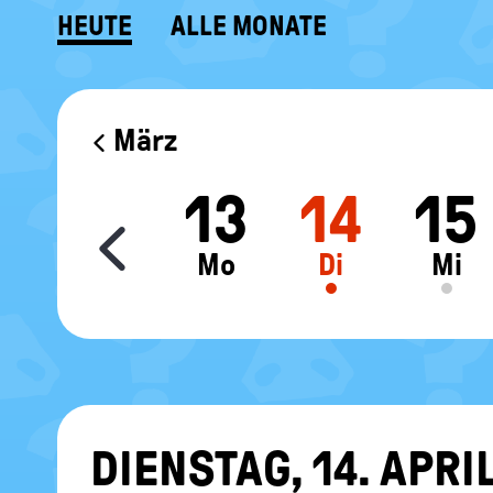
HEUTE
ALLE MONATE
KALENDER
März
1
12
13
14
15
Move slider content le
a
So
Mo
Di
Mi
DIENS­TAG, 14. APRI