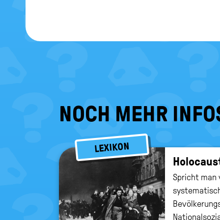
NOCH MEHR INFO
LEXIKON
Ho­lo­caus
Spricht man v
systematisch
Bevölkerung
Nationalsozi