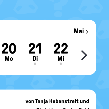
Mai
20
21
22
23
Move sl
Mo
Di
Mi
Do
von
Tanja Hebenstreit
und