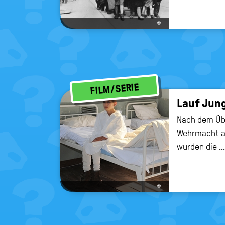
©
FILM/SERIE
Lauf Jung
Nach dem Übe
Wehrmacht au
wurden die ...
©