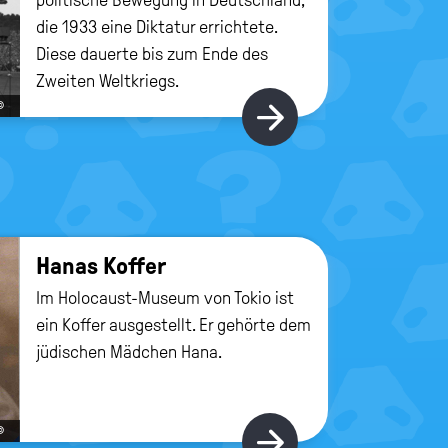
die 1933 eine Diktatur errichtete.
Diese dauerte bis zum Ende des
Zweiten Weltkriegs.
©
Hier gibt's m
Hanas Kof­fer
Im Holocaust-Museum von Tokio ist
ein Koffer ausgestellt. Er gehörte dem
jüdischen Mädchen Hana.
©
Hier gibt's m