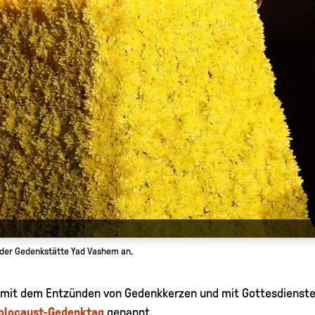
n der Gedenkstätte Yad Vashem an.
 mit dem Entzünden von Gedenkkerzen und mit Gottesdienst
olocaust-Gedenktag
genannt.