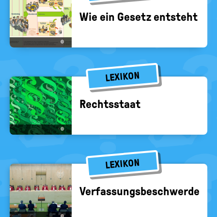
Wie ein Ge­setz ent­steht
©
LEXIKON
Rechts­staat
©
LEXIKON
Ver­fas­sungs­be­schwer­de
©