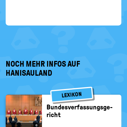
NOCH MEHR INFOS AUF
HANISAULAND
LEXIKON
Bun­des­ver­fas­sungs­ge­
richt
©