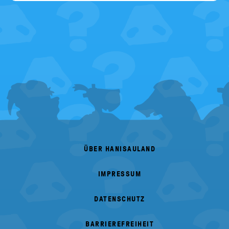
Angabe
fehlt
FOOTER
MENU
ÜBER HANISAULAND
IMPRESSUM
DATENSCHUTZ
BARRIEREFREIHEIT