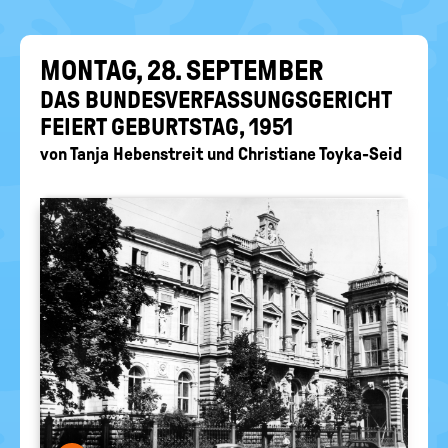
EIN-
politische
Bildung
/
AUS
MON­TAG, 28. SEP­TEM­BER
DAS BUN­DES­VER­FAS­SUNGS­GE­RICHT
FEI­ERT GE­BURTS­TAG, 1951
von
Tanja Hebenstreit
und
Christiane Toyka-Seid