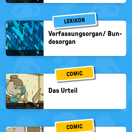
LEXIKON
Ver­fas­sungs­or­gan/ Bun­
des­or­gan
©
COMIC
Das Ur­teil
©
COMIC