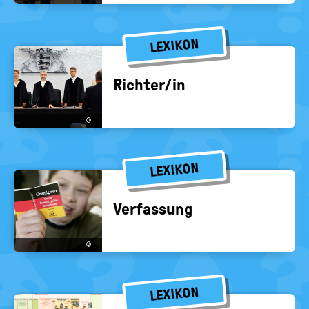
LEXIKON
Rich­ter/in
©
LEXIKON
Ver­fas­sung
©
LEXIKON