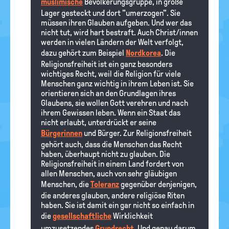
muslimische
Bevölkerungsgruppe, in große
Lager gesteckt und dort "umerzogen". Sie
müssen ihren Glauben aufgeben. Und wer das
nicht tut, wird hart bestraft. Auch Christ/innen
werden in vielen Ländern der Welt verfolgt,
dazu gehört zum Beispiel
Nordkorea
. Die
Religionsfreiheit ist ein ganz besonders
wichtiges Recht, weil die Religion für viele
Menschen ganz wichtig in ihrem Leben ist. Sie
orientieren sich an den Grundlagen ihres
Glaubens, sie wollen Gott verehren und nach
ihrem Gewissen leben. Wenn ein Staat das
nicht erlaubt, unterdrückt er seine
Bürgerinnen
und Bürger. Zur Religionsfreiheit
gehört auch, dass die Menschen das Recht
haben, überhaupt nicht zu glauben. Die
Religionsfreiheit in einem Land fordert von
allen Menschen, auch von sehr gläubigen
Menschen, die
Toleranz
gegenüber denjenigen,
die anderes glauben, andere religiöse Riten
haben. Sie ist damit ein gar nicht so einfach in
die
gesellschaftliche
Wirklichkeit
umzusetzendes
Grundrecht
. Und genau darum