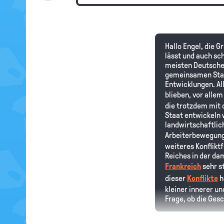
Hallo Engel, die G
lässt und auch sch
meisten Deutschen
gemeinsamen Staat 
Entwicklungen. All
blieben, vor alle
die trotzdem mit d
Staat entwickeln 
landwirtschaftlic
Arbeiterbewegung
weiteres Konflikt
Reiches in der da
Frankreich
sehr st
dieser
Konflikte
h
kleiner innerer un
Frage, ob die Ges