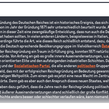
ründung des Deutschen Reiches ist ein historisches Ereignis, das sich
on im Jahr der Gründung 1871 sehr unterschiedlich beurteilt wurde. A
 in dieser Zeit eine zwangsläufige Entwicklung, dass nun auch die
haben sollten. In vielen anderen Ländern, beispielsweise in Italien, 
erdings führte die Art, wie dieses Reich schließlich entstand, dazu, 
m die Deutsch sprechende Bevölkerungsgruppe im Vielvölkerreich
Öste
er Reichsgründung ein Traum in Erfüllung ging, konnten 1871 natürlic
würde. Von Anfang an gab es große innere Auseinandersetzungen, u.a.
h orientierten Elite und den aufsteigenden industriellen Schichten. D
 und der
Sozialistischen
Partei
, die alle anderen
politischen
Gruppen
feld, das mit der erfolgreichen Reichsgründung an Bedeutung gewann,
maligen Weltpolitik. Zum einen gab es jetzt eine neue Macht im Zentr
örte. Dann gab es aber auch den Anspruch dieses neuen Staates, weltpo
aben dazu geführt, dass die Jahre nach der Reichsgründung politisch
d äußerer Auseinandersetzungen stand schließlich der große Konflikt 
chichte anders besser oder schlechter verlaufen wäre, kann niemand