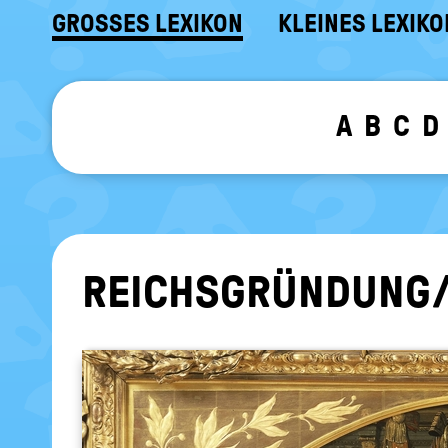
GROSSES LEXIKON
KLEINES LEXIKO
A
B
C
D
REICHS­GRÜN­DUNG/