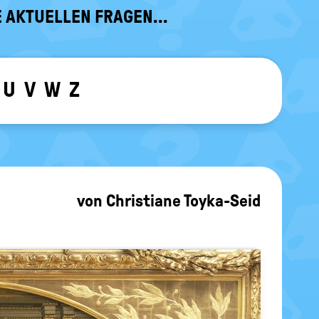
 AKTUELLEN FRAGEN...
U
V
W
Z
ewählten Buchstaben ein-/ ausblen
von
Christiane Toyka-Seid