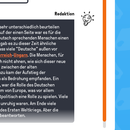
Redaktion
 sehr unterschiedlich beurteilen
uf der einen Seite war es für die
 Deutsch sprechenden Menschen einen
gab es zu dieser Zeit ähnliche
dass viele "Deutsche" außen vor
rreich
-
Ungarn
. Die Menschen, für
h nicht ahnen, wie sich dieser neue
 zwischen der alten
azu kam der Aufstieg der
 als Bedrohung empfanden. Ein
 war die Rolle des Deutschen
um von Europa, was vor allem
litisch eine Rolle zu spielen. Viele
 unruhig waren. Am Ende viele
des Ersten Weltkriegs. Aber die
 beantworten.