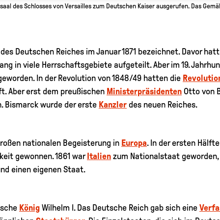
lsaal des Schlosses von Versailles zum Deutschen Kaiser ausgerufen. Das Gemäl
 des Deutschen Reiches im Januar 1871 bezeichnet. Davor hat
ng in viele Herrschaftsgebiete aufgeteilt. Aber im 19. Jahrhu
eworden. In der Revolution von 1848/49 hatten die
Revolutio
t. Aber erst dem preußischen
Ministerpräsidenten
Otto von B
. Bismarck wurde der erste
Kanzler
des neuen Reiches.
 großen nationalen Begeisterung in
Europa
. In der ersten Hälf
keit gewonnen. 1861 war
Italien
zum Nationalstaat geworden, 
nd einen eigenen Staat.
ßische
König
Wilhelm I. Das Deutsche Reich gab sich eine
Verfa