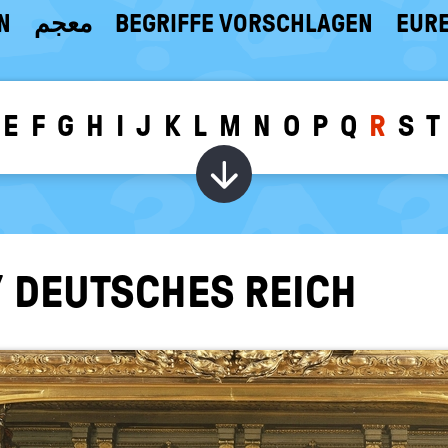
N
معجم
BEGRIFFE VORSCHLAGEN
EURE
E
F
G
H
I
J
K
L
M
N
O
P
Q
R
S
T
Wörter zu dem g
 DEUT­SCHES REICH