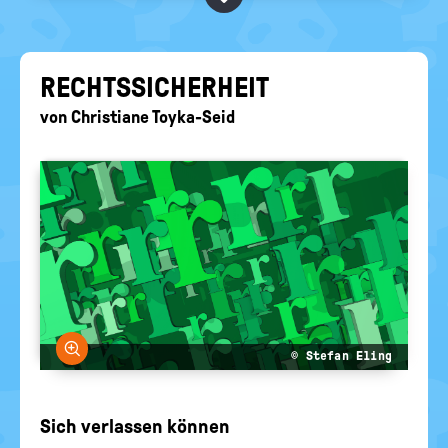
BEGRIFFE VORSCHLAGEN
politische
Bildung
EURE AKTUELLEN FRAGEN...
RECHTS­SI­CHER­HEIT
von
Christiane Toyka-Seid
Bild vergrößern
© Stefan Eling
Sich verlassen können