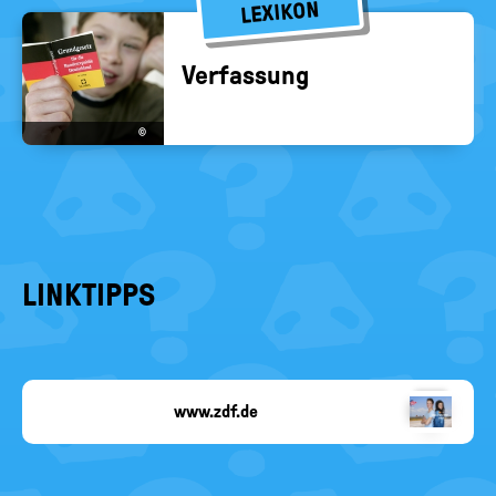
LEXIKON
Ver­fas­sung
©
LINKTIPPS
www.zdf.de
Copyright-
Angabe
fehlt