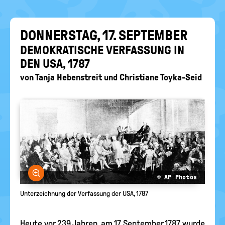
EIN-
politische
Bildung
/
AUS
DON­NERS­TAG, 17. SEP­TEM­BER
DE­MO­KRA­TI­SCHE VER­FAS­SUNG IN
DEN USA, 1787
von
Tanja Hebenstreit
und
Christiane Toyka-Seid
Bild vergrößern
© AP Photos
Unterzeichnung der Verfassung der USA, 1787
Heute vor 239 Jahren, am 17. September 1787, wurde