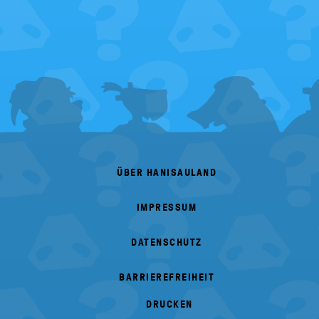
FOOTER
MENU
ÜBER HANISAULAND
IMPRESSUM
DATENSCHUTZ
BARRIEREFREIHEIT
DRUCKEN