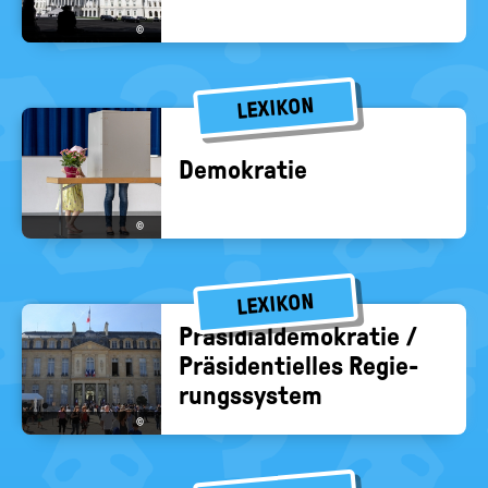
©
LEXIKON
De­mo­kra­tie
©
LEXIKON
Prä­si­di­al­de­mo­kra­tie /
Prä­si­den­ti­el­les Re­gie­
rungs­sys­tem
©