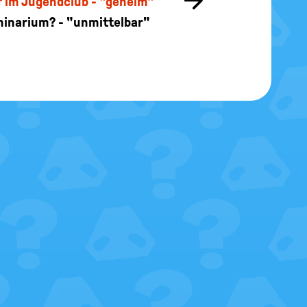
Zur
f im Jugendclub - "geheim"
nächsten
hinarium? - "unmittelbar"
Seite