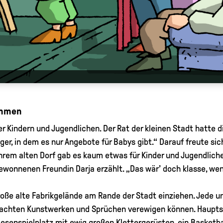
ommen
 Kindern und Jugendlichen. Der Rat der kleinen Stadt hatte di
iger, in dem es nur Angebote für Babys gibt.“ Darauf freute si
n ihrem alten Dorf gab es kaum etwas für Kinder und Jugendli
 gewonnenen Freundin Darja erzählt. „Das wär’ doch klasse, wen
oße alte Fabrikgelände am Rande der Stadt einziehen. Jede un
dachten Kunstwerken und Sprüchen verewigen können. Haupts
esenspielplatz mit ewig großen Klettergerüsten, ein Basketbal