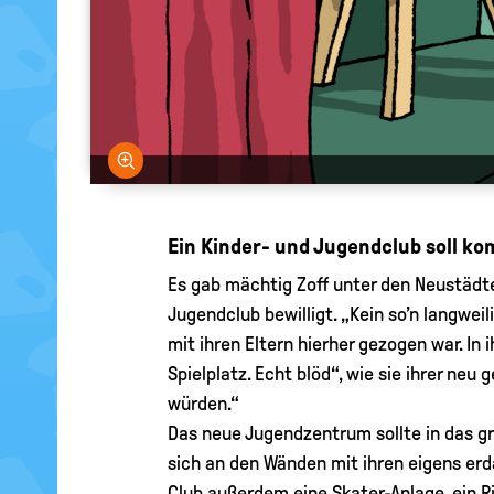
Bild vergrößern
Ein Kinder- und Jugendclub soll k
Es gab mächtig Zoff unter den Neustädter
Jugendclub bewilligt. „Kein so’n langweil
mit ihren Eltern hierher gezogen war. I
Spielplatz. Echt blöd“, wie sie ihrer neu
würden.“
Das neue Jugendzentrum sollte in das gr
sich an den Wänden mit ihren eigens er
Club außerdem eine Skater-Anlage, ein Ri