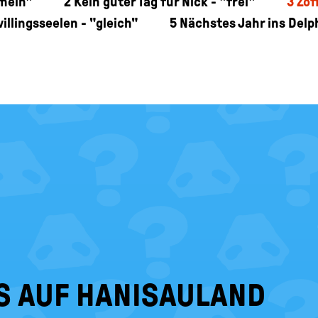
emein"
2
Kein guter Tag für Nick - "frei"
3
Zof
illingsseelen - "gleich"
5
Nächstes Jahr ins Delp
S AUF HANISAULAND