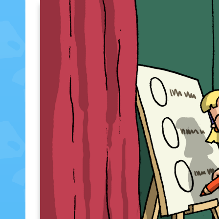
ein-/
ausblenden