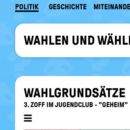
POLITIK
GESCHICHTE
MITEINAND
WAHLEN UND WÄHL
WAHL­GRUND­SÄT­ZE
3. ZOFF IM JU­GEND­CLUB - "GE­HEIM"
Unterkapitel