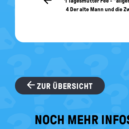
Zur
1
Tagesmutter Fee - "allg
vorherigen
4
Der alte Mann und die Zw
Seite
ZUR ÜBERSICHT
NOCH MEHR INFO