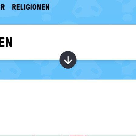
ER
RELIGIONEN
EN
Kapitel ein-/ au