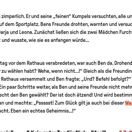
zimperlich. Er und seine „feinen“ Kumpels versuchten, alle un
auf dem Sportplatz. Bens Freunde drohten, warnten und versu
arja und Leona. Zunächst ließen sich die zwei Mädchen Furcht
t und wusste, wie sie es anfangen würde…
ttag vor dem Rathaus verabredeten, war auch Ben da. Drohend 
hr zu wählen habt? Wehe, wenn nicht…!“ Gleich als die Freundi
 Rathaus versammelt und Ben fragte: „Und? Befehl befolgt?“ „K
in paar Schritte weiter, als Ben und seine Freunde nicht mehr 
zt echt den Ben gewählt? Der ist doch ätzend! Und wird besti
 an und machte: „Pssssst! Zum Glück gilt ja auch bei dieser
Wa
cht. Eben ein echtes Geheimnis…!“