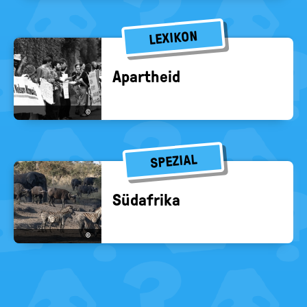
LEXIKON
Apart­heid
©
SPEZIAL
Süd­afri­ka
©