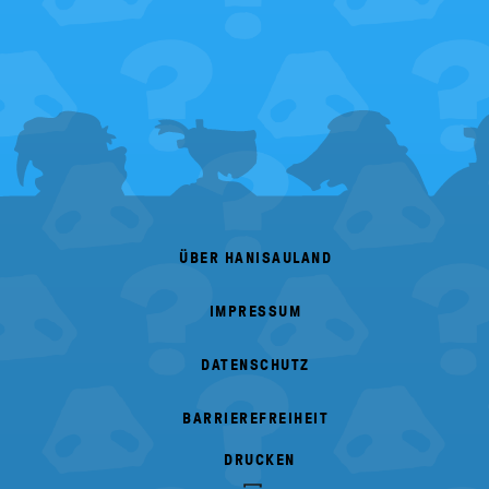
FOOTER
MENU
ÜBER HANISAULAND
IMPRESSUM
DATENSCHUTZ
BARRIEREFREIHEIT
DRUCKEN