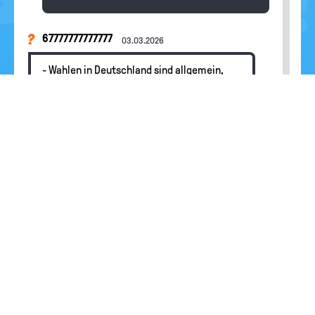
67777777777777
03.03.2026
- Wahlen in Deutschland sind allgemein,
frei, gleich und geheim. Was bedeutet das?
Redaktion
Hallo 67777777777777, schau dir doch mal
unseren Artikel zu den Wahlgrundsätzen an,
zu dem du die Frage gestellt hast. Da haben
wir erklärt, was die fünf Wahlgrundsätze
bedeuten. Wenn du auf den blauen Balken
klickst, findet du die Lösung.
nutella
26.01.2026
gibts dazu eine rechtsgrundlage