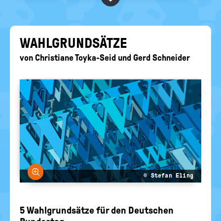
BEGRIFFE VORSCHLAGEN
politische
Bildung
EURE AKTUELLEN FRAGEN...
WAHL­GRUND­SÄT­ZE
von
Christiane Toyka-Seid
und
Gerd Schneider
Bild vergrößern
© Stefan Eling
5 Wahlgrundsätze für den Deutschen