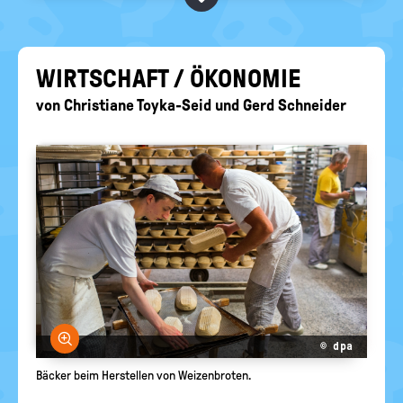
BEGRIFFE VORSCHLAGEN
politische
Bildung
EURE AKTUELLEN FRAGEN...
WIRT­SCHAFT / ÖKO­NO­MIE
von
Christiane Toyka-Seid
und
Gerd Schneider
Bild vergrößern
© dpa
Bäcker beim Herstellen von Weizenbroten.