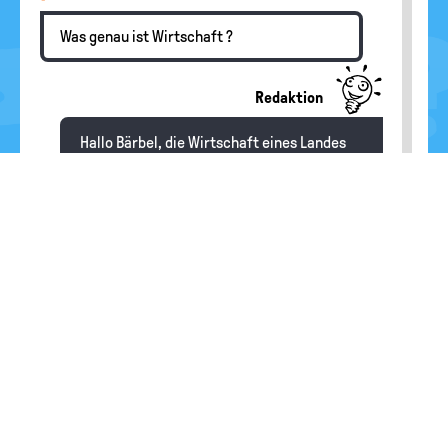
Was genau ist Wirtschaft ?
Redaktion
Hallo Bärbel, die Wirtschaft eines Landes
muss dafür sorgen, dass die Menschen die
Güter und Dienstleistungen erhalten, die
sie brauchen und gerne haben wollen. Die
Wirtschaft stellt sicher, dass wir
miteinander Handel treiben können und
Dinge kaufen können, die wir fürs Leben
brauchen. Außerdem sorgt die Wirtschaft
für Arbeitsplätze und damit dafür, dass die
Menschen gut leben können.
Flower
01.12.2025
Was bezeichnet man als Wirtschaft? Nenne
zusätzlich drei Besipiele!