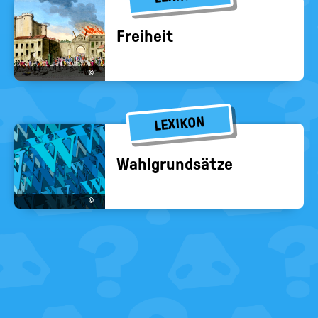
Frei­heit
©
LEXIKON
Wahl­grund­sät­ze
©