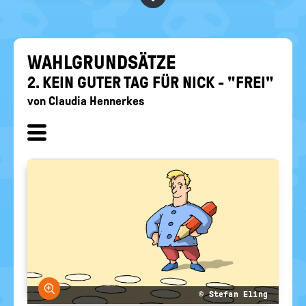
RELIGIONEN
politische
Bildung
WAHL­GRUND­SÄT­ZE
2. KEIN GUTER TAG FÜR NICK - "FREI"
von
Claudia Hennerkes
Unterkapitel
ein-/
ausblenden
Bild vergrößern
© Stefan Eling