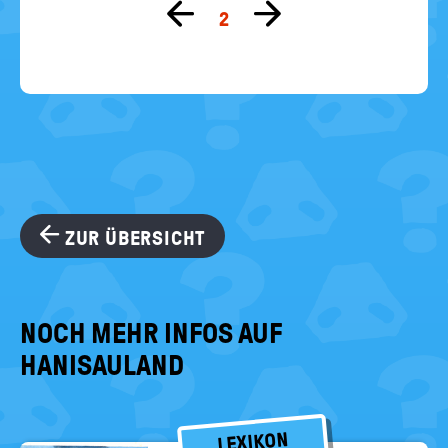
Zur
Zur
2
vorherigen
nächsten
Seite
Seite
ZUR ÜBERSICHT
NOCH MEHR INFOS AUF
HANISAULAND
LEXIKON