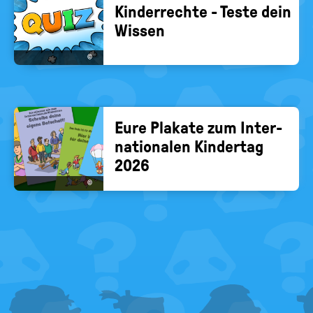
Kin­der­rech­te - Teste dein
Wis­sen
©
Eure Pla­ka­te zum In­ter­
na­tio­na­len Kin­der­tag
2026
©
FOOTER