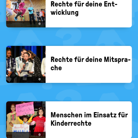
Rech­te für deine Ent­
wick­lung
©
Rech­te für deine Mit­spra­
che
©
Men­schen im Ein­satz für
Kin­der­rech­te
©