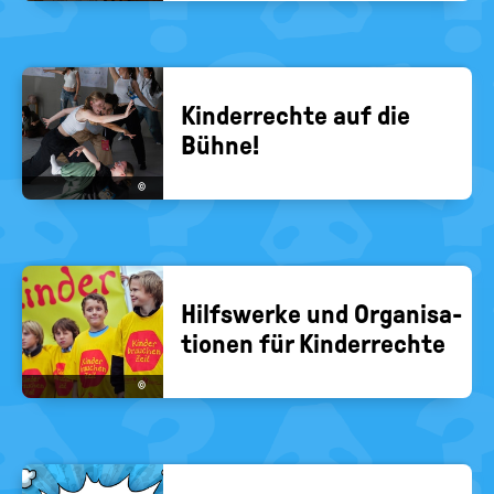
Kin­der­rech­te auf die
Bühne!
©
Hilfs­wer­ke und Or­ga­ni­sa­
tio­nen für Kin­der­rech­te
©