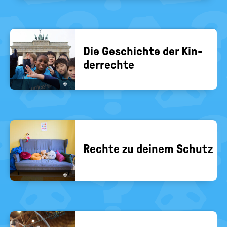
Die Ge­schich­te der Kin­
der­rech­te
©
Rech­te zu dei­nem Schutz
©