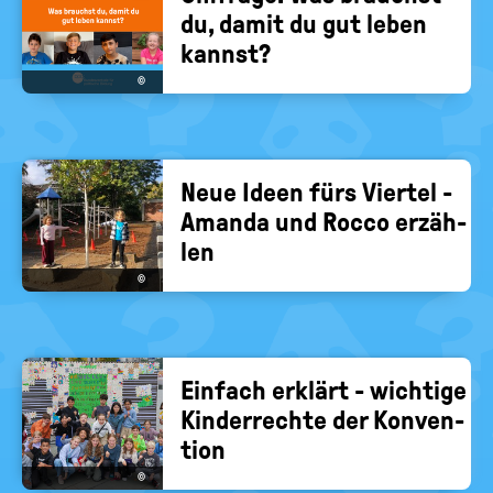
du, damit du gut leben
kannst?
©
Neue Ideen fürs Vier­tel -
Aman­da und Rocco er­zäh­
len
©
Ein­fach er­klärt - wich­ti­ge
Kin­der­rech­te der Kon­ven­
ti­on
©