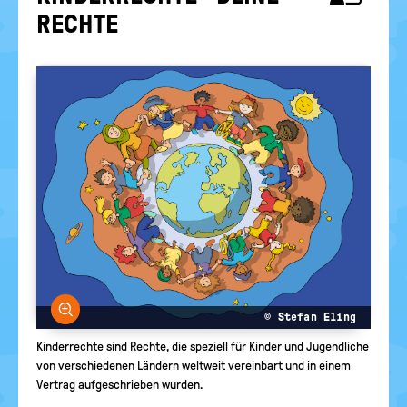
RELIGIONEN
politische
RECH­TE
Bildung
Bild vergrößern
© Stefan Eling
Kinderrechte sind Rechte, die speziell für Kinder und Jugendliche
von verschiedenen Ländern weltweit vereinbart und in einem
Vertrag aufgeschrieben wurden.