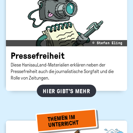
Suc
abs
Bundeszentrale
für
politische
Bildung
© Stefan Eling
Pres­se­frei­heit
Diese HanisauLand-Materialien erklären neben der
Pressefreiheit auch die journalistische Sorgfalt und die
Rolle von Zeitungen.
HIER GIBT'S MEHR
THEMEN IM
UNTERRICHT