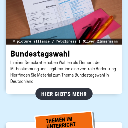
Suc
abs
Bundeszentrale
für
politische
Bildung
© picture alliance / foto2press | Oliver Zimmermann
Bun­des­tags­wahl
In einer Demokratie haben Wahlen als Element der
Mitbestimmung und Legitimation eine zentrale Bedeutung.
Hier finden Sie Material zum Thema Bundestagswahl in
Deutschland.
HIER GIBT'S MEHR
THEMEN IM
UNTERRICHT