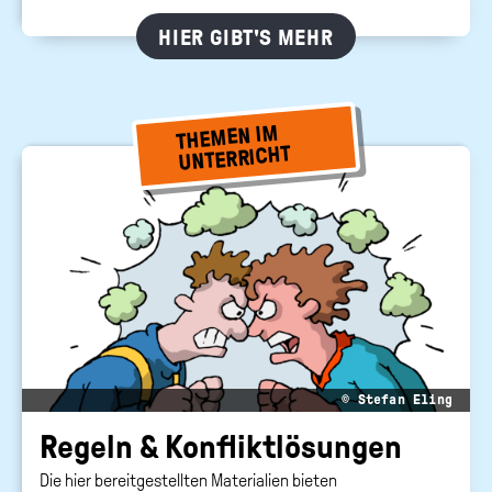
HIER GIBT'S MEHR
THEMEN IM
UNTERRICHT
© Stefan Eling
Re­geln & Kon­flikt­lö­sun­gen
Die hier bereitgestellten Materialien bieten