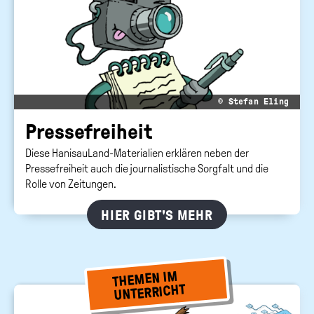
Suc
abs
Bundeszentrale
für
politische
Bildung
© Stefan Eling
Pres­se­frei­heit
Diese HanisauLand-Materialien erklären neben der
Pressefreiheit auch die journalistische Sorgfalt und die
Rolle von Zeitungen.
HIER GIBT'S MEHR
THEMEN IM
UNTERRICHT