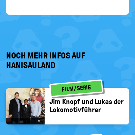
NOCH MEHR INFOS AUF
HANISAULAND
FILM/SERIE
Jim Knopf und Lukas der
Lo­ko­mo­tiv­füh­rer
©