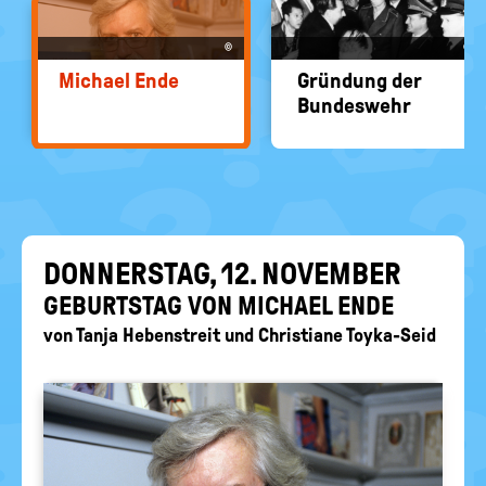
EIN-
politische
Bildung
/
©
©
AUS
Mi­cha­el Ende
Grün­dung der
Bun­des­wehr
DON­NERS­TAG, 12. NO­VEM­BER
GE­BURTS­TAG VON MI­CHA­EL ENDE
von
Tanja Hebenstreit
und
Christiane Toyka-Seid