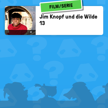
FILM/SERIE
Jim Knopf und die Wilde
13
©
FOOTER
MENU