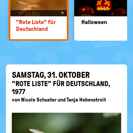
EIN-
politische
Bildung
/
©
©
AUS
"Rote Liste" für
Hal­lo­ween
Deutsch­land
SAMS­TAG, 31. OK­TO­BER
"ROTE LISTE" FÜR DEUTSCH­LAND,
1977
von
Nicole Schuster
und
Tanja Hebenstreit