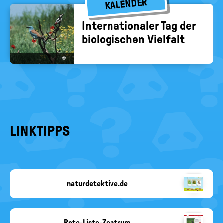
KALENDER
In­ter­na­tio­na­ler Tag der
bio­lo­gi­schen Viel­falt
©
LINKTIPPS
naturdetektive.de
Copyright-
Angabe
fehlt
Rote-Liste-Zentrum