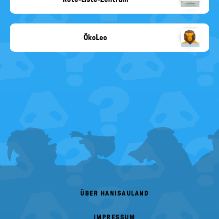
rote-
liste-
zentrum.de
ÖkoLeo
Copyright-
Angabe
fehlt
FOOTER
MENU
ÜBER HANISAULAND
IMPRESSUM