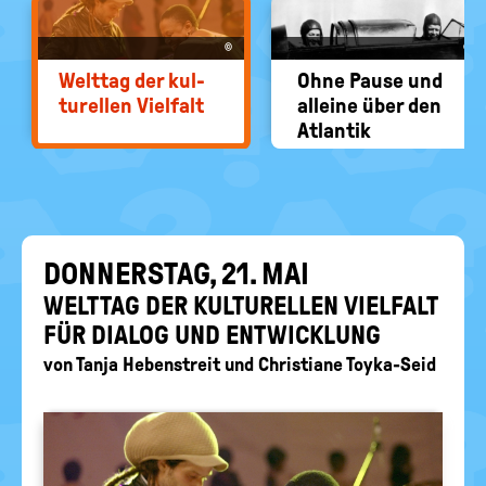
EIN-
politische
Bildung
/
©
©
AUS
Welt­tag der kul­
Ohne Pause und
tu­rel­len Viel­falt
al­lei­ne über den
At­lan­tik
DON­NERS­TAG, 21. MAI
WELT­TAG DER KUL­TU­REL­LEN VIEL­FALT
FÜR DIA­LOG UND ENT­WICK­LUNG
von
Tanja Hebenstreit
und
Christiane Toyka-Seid