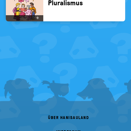
Plu­ra­lis­mus
©
FOOTER
MENU
ÜBER HANISAULAND