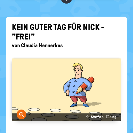
RELIGIONEN
politische
Bildung
KEIN GUTER TAG FÜR NICK -
"FREI"
von
Claudia Hennerkes
Bild vergrößern
© Stefan Eling