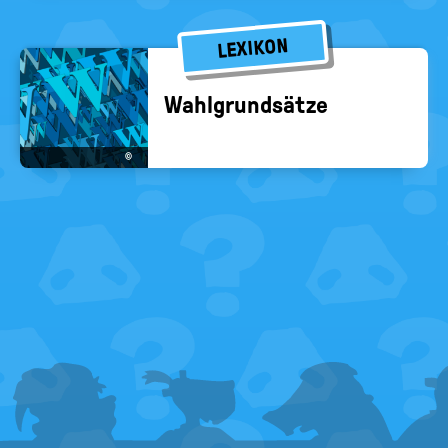
LEXIKON
Wahl­grund­sät­ze
©
FOOTER
MENU