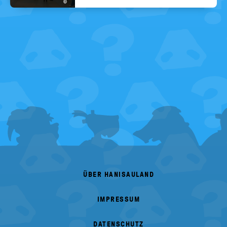
©
FOOTER
MENU
ÜBER HANISAULAND
IMPRESSUM
DATENSCHUTZ