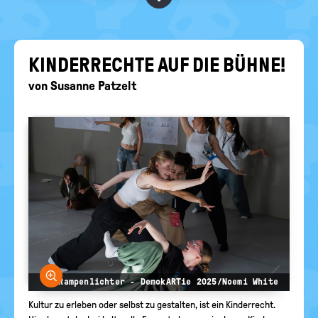
RELIGIONEN
politische
Bildung
KIN­DER­RECH­TE AUF DIE BÜHNE!
von
Susanne Patzelt
Bild vergrößern
© Rampenlichter - DemokARTie 2025/Noemi White
Kultur zu erleben oder selbst zu gestalten, ist ein Kinderrecht.