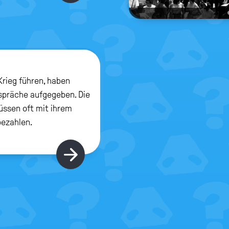
Krieg führen, haben
espräche aufgegeben. Die
ssen oft mit ihrem
bezahlen.
Hier gibt's mehr