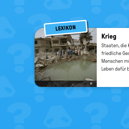
LEXIKON
Krieg
Staaten, die 
friedliche G
Menschen mü
Leben dafür 
©