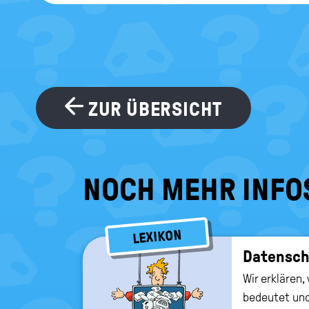
ZUR ÜBERSICHT
NOCH MEHR INFO
LEXIKON
Da­ten­sc
Wir erklären
bedeutet und 