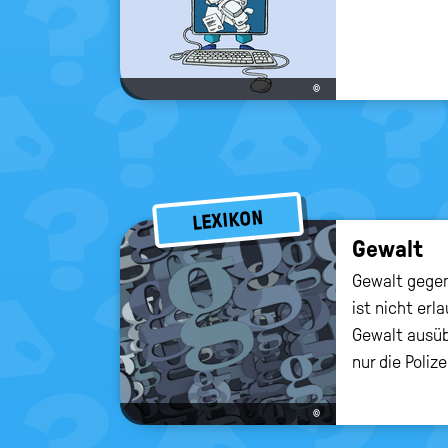
©
LEXIKON
Ge­walt
Gewalt gege
ist nicht erl
Gewalt ausüb
nur die Polize
©