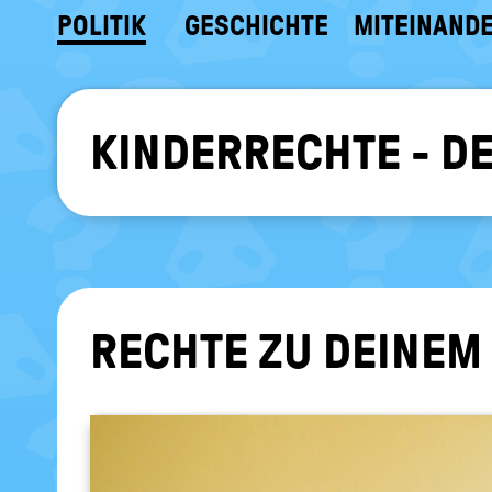
POLITIK
GESCHICHTE
MITEINAND
KINDERRECHTE - D
RECH­TE ZU DEI­NE