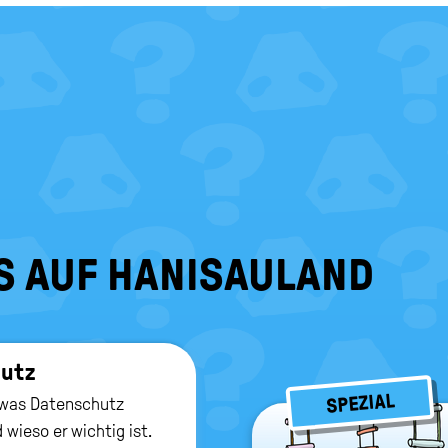
S AUF HANISAULAND
hutz
SPEZIAL
, was Datenschutz
wieso er wichtig ist.