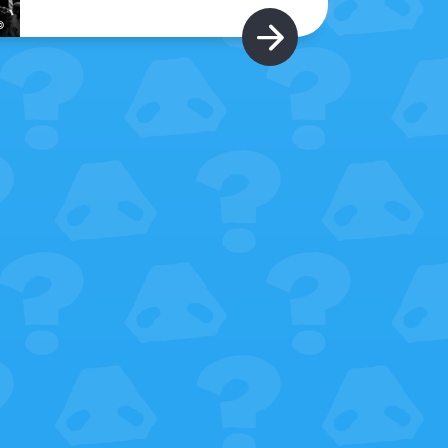
©
Hier gibt's m