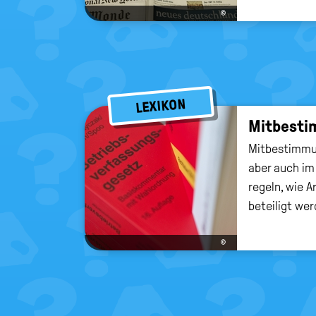
©
LEXIKON
Mit­be­st
Mitbestimmun
aber auch im
regeln, wie 
beteiligt we
©