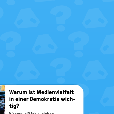
Warum ist Me­di­en­viel­falt
in einer De­mo­kra­tie wich­
tig?
Woher weiß ich, welchen