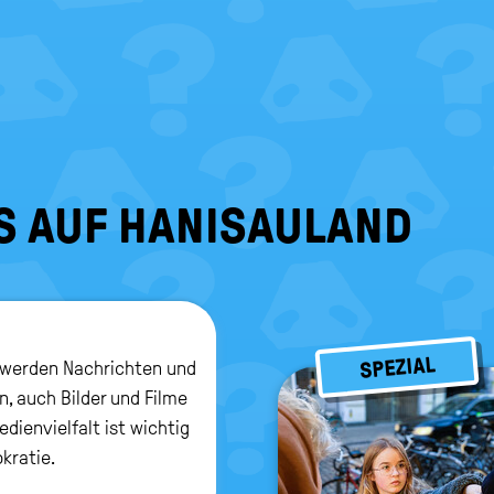
S AUF HANISAULAND
SPEZIAL
 werden Nachrichten und
n, auch Bilder und Filme
edienvielfalt ist wichtig
kratie.