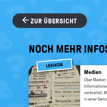
ZUR ÜBERSICHT
NOCH MEHR INFO
LEXIKON
Me­di­en
Über Medien
Informatione
verbreitet. M
in einer Demo