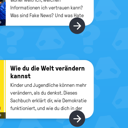
Informationen ich vertrauen kann?
Was sind Fake News? Und was Hate
Speech?
©
Hier gibt's m
Wie du die Welt ver­än­dern
kannst
Kinder und Jugendliche können mehr
verändern, als du denkst. Dieses
Sachbuch erklärt dir, wie Demokratie
funktioniert, und wie du dich in der
Gesellschaft einbringen kannst.
©
Hier gibt's m