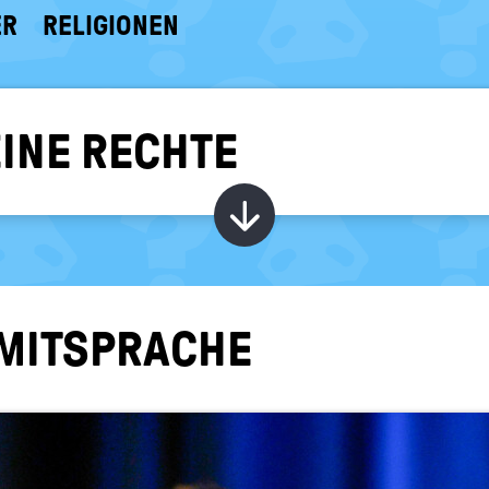
ER
RELIGIONEN
EINE RECHTE
Kapitel ein-/ au
MIT­SPRA­CHE