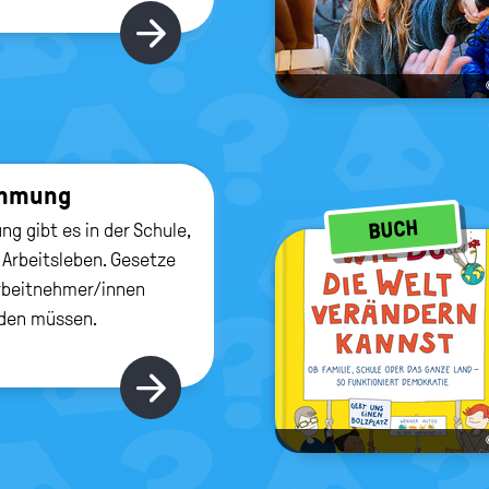
Hier gibt's mehr
im­mung
BUCH
g gibt es in der Schule,
 Arbeitsleben. Gesetze
Arbeitnehmer/innen
rden müssen.
Hier gibt's mehr