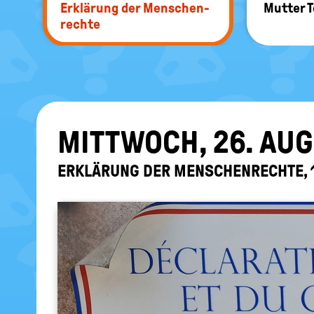
Er­klä­rung der Men­schen­
Mut­ter T
rech­te
MITT­WOCH, 26. AU­
ER­KLÄ­RUNG DER MEN­SCHEN­RECH­TE,