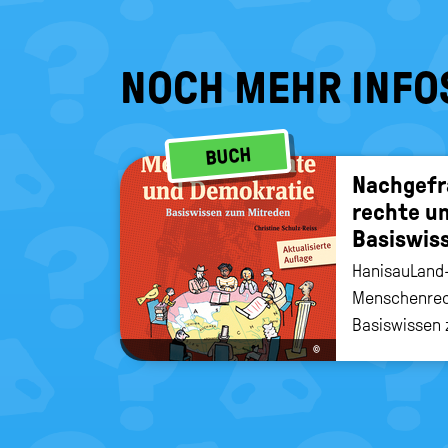
NOCH MEHR INFO
BUCH
Nach­ge­f
rech­te un
Ba­sis­wis
HanisauLand-
Menschenrec
Basiswissen 
Christine Sc
©