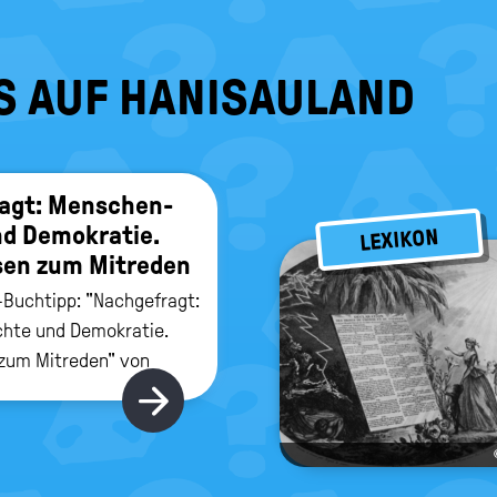
S AUF HANISAULAND
ragt: Men­schen­
d De­mo­kra­tie.
LEXIKON
­sen zum Mit­re­den
Buchtipp: "Nachgefragt:
hte und Demokratie.
zum Mitreden" von
hulz-Reiss
Hier gibt's mehr