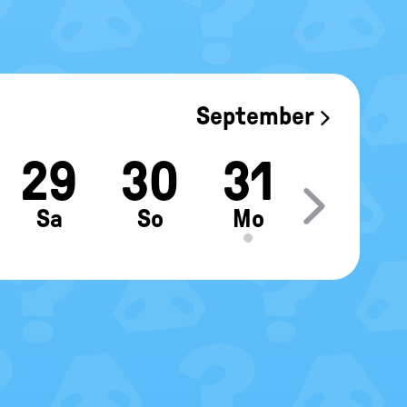
September
29
30
31
Move sl
Sa
So
Mo