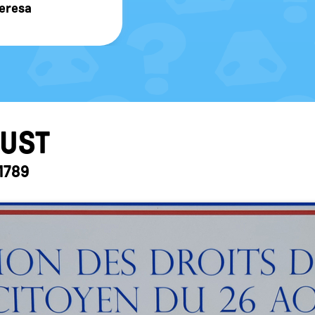
e­re­sa
GUST
 1789