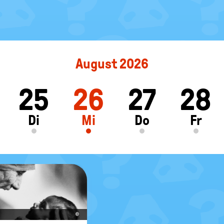
August 2026
25
26
27
28
ft
Di
Mi
Do
Fr
©