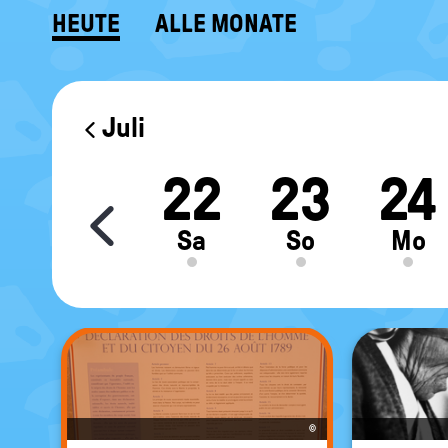
HEUTE
ALLE MONATE
KALENDER
Juli
0
21
22
23
24
Move slider content le
Fr
Sa
So
Mo
©