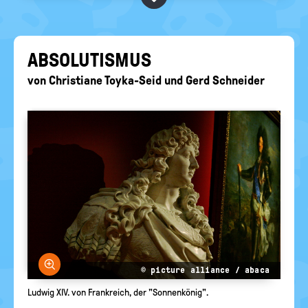
BEGRIFFE VORSCHLAGEN
politische
Bildung
EURE AKTUELLEN FRAGEN...
AB­SO­LU­TIS­MUS
von
Christiane Toyka-Seid
und
Gerd Schneider
Bild vergrößern
© picture alliance / abaca
Ludwig XIV. von Frankreich, der "Sonnenkönig".