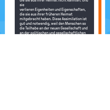
die sie aus ihrer Heimat nicht kannten. Und
sie
verlieren Eigenheiten und Eigenschaften,
die sie aus ihrer früheren Heimat
mitgebracht haben. Diese Assimilation ist
gut und notwendig, weil den Menschen so
die Teilhabe an der neuen Gesellschaft und
an der politischen und gesellschaftlichen
Mitwirkung ermöglicht wird. Menschen, die
sich nicht assimilieren, bleiben oft
ausgeschlossen und fühlen sich dann auch
irgendwann zurückgesetzt. Aber
Assimilation bedeutet für viele Menschen
auch einen Verlust, wenn die jüngeren
Generationen irgendwann immer weniger
über die Kultur und das Leben ihrer
Vorfahren und deren Heimatländer wissen.
Darum ist es gut, wenn manche Bräuche,
Gewohnheiten und Eigenheiten
(beispielsweise in Zusammenleben in der
Familie
und mit Freunden, in der Musik oder
beim Essen) aus der früheren Heimat der
Zuwanderer auch nach der gelungenen
Integration
in eine neue Umgebung