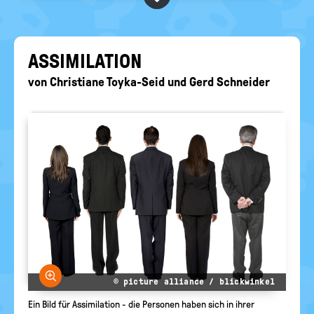
BEGRIFFE VORSCHLAGEN
politische
Bildung
EURE AKTUELLEN FRAGEN...
AS­SI­MI­LA­TI­ON
von
Christiane Toyka-Seid
und
Gerd Schneider
Bild vergrößern
© picture alliance / blickwinkel
Ein Bild für Assimilation - die Personen haben sich in ihrer