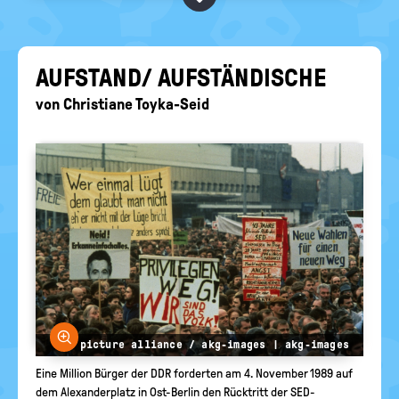
BEGRIFFE VORSCHLAGEN
politische
Bildung
EURE AKTUELLEN FRAGEN...
AUF­STAND/ AUF­STÄN­DI­SCHE
von
Christiane Toyka-Seid
Bild vergrößern
© picture alliance / akg-images | akg-images
Eine Million Bürger der DDR forderten am 4. November 1989 auf
dem Alexanderplatz in Ost-Berlin den Rücktritt der SED-