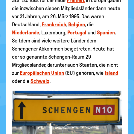
Startschuss für die neue
Freiheit
in Europa gaben
die inzwischen sieben Mitgliedsländer dann heute
vor 31 Jahren, am 26. März 1995. Das waren
Deutschland,
Frankreich
,
Belgien
, die
Niederlande
, Luxemburg,
Portugal
und
Spanien
.
Seitdem sind viele weitere Länder dem
Schengener Abkommen beigetreten. Heute hat
der so genannte Schengen-Raum 29
Mitgliedsländer, darunter auch Staaten, die nicht
zur
Europäischen Union
(EU) gehören, wie
Island
oder die
Schweiz
.