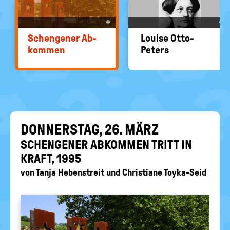
EIN-
politische
Bildung
/
©
©
AUS
Schen­ge­ner Ab­
Loui­se Otto-​
kom­men
Peters
DON­NERS­TAG, 26. MÄRZ
SCHEN­GE­NER AB­KOM­MEN TRITT IN
KRAFT, 1995
von
Tanja Hebenstreit
und
Christiane Toyka-Seid