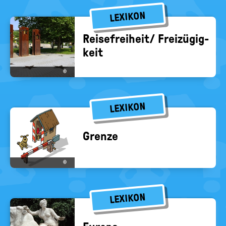
LEXIKON
Rei­se­frei­heit/ Frei­zü­gig­
keit
©
LEXIKON
Gren­ze
©
LEXIKON