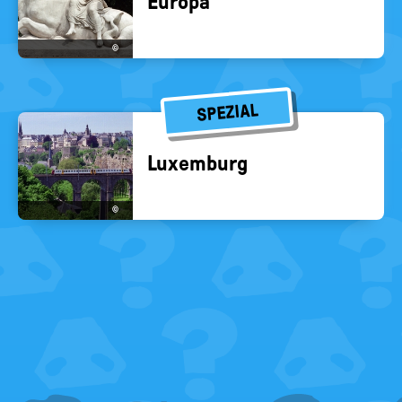
Eu­ro­pa
©
SPEZIAL
Lu­xem­burg
©
FOOTER