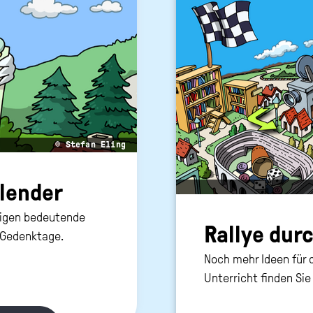
© Stefan Eling
len­der
zeigen bedeutende
Ral­lye durc
d Gedenktage.
Noch mehr Ideen für 
Unterricht finden Sie 