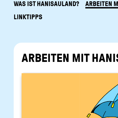
WAS IST HANISAULAND?
ARBEITEN M
LINKTIPPS
AR­BEI­TEN MIT HA­NI