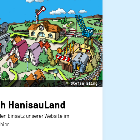
© Stefan Eling
h Ha­ni­s­au­Land
den Einsatz unserer Website im
hier.