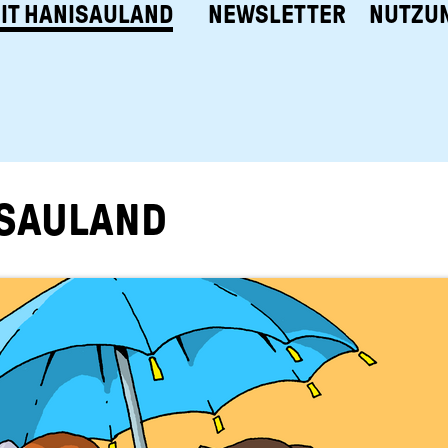
IT HANISAULAND
NEWSLETTER
NUTZU
­S­AU­LAND