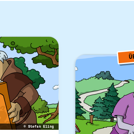
Ü
© Stefan Eling