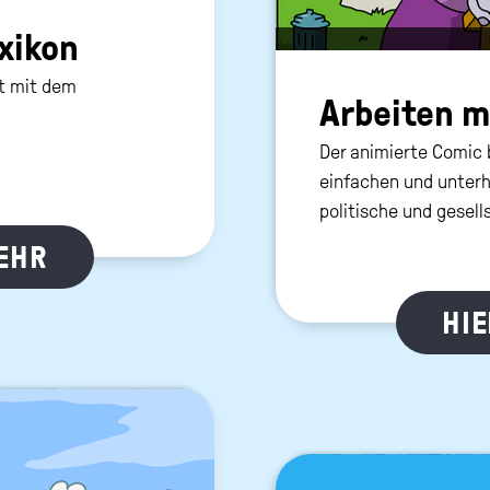
xi­kon
it mit dem
Ar­bei­ten 
Der animierte Comic 
einfachen und unterh
politische und gesel
MEHR
HIE