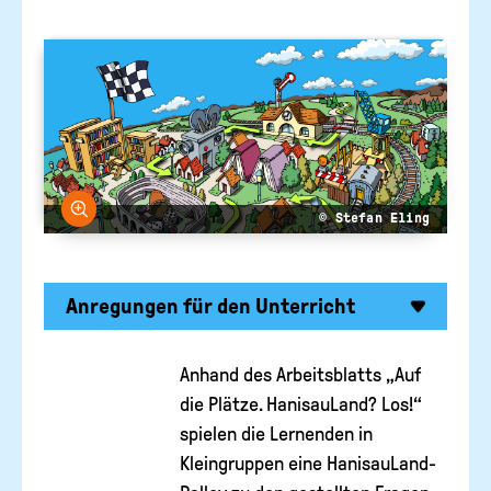
Suc
AUSZEICHNUNGEN
abs
Bundeszentrale
für
LINKTIPPS
politische
Bildung
Bild vergrößern
© Stefan Eling
Anregungen für den Unterricht
Anhand des Arbeitsblatts „Auf
die Plätze. HanisauLand? Los!“
spielen die Lernenden in
Kleingruppen eine HanisauLand-