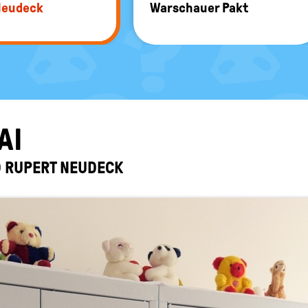
Neu­deck
War­schau­er Pakt
AI
 RU­PERT NEU­DECK