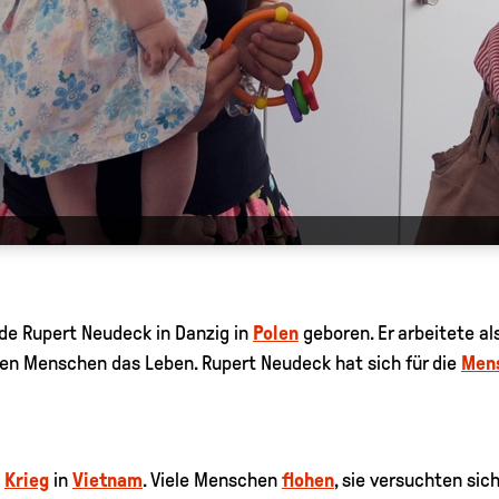
rde Rupert Neudeck in Danzig in
Polen
geboren. Er arbeitete al
elen Menschen das Leben. Rupert Neudeck hat sich für die
Men
n
Krieg
in
Vietnam
. Viele Menschen
flohen
, sie versuchten sich