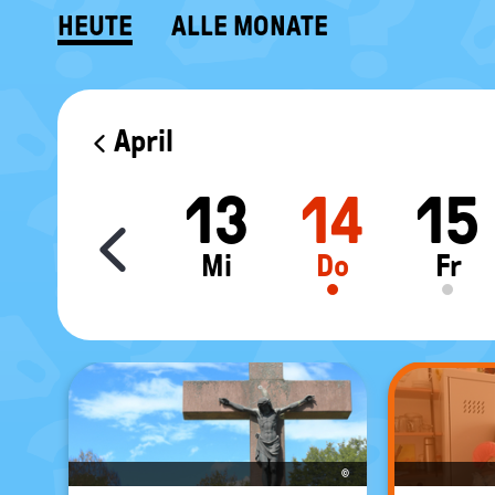
HEUTE
ALLE MONATE
KALENDER
April
1
12
13
14
15
Move slider content le
o
Di
Mi
Do
Fr
©