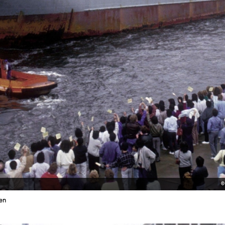
©
fen