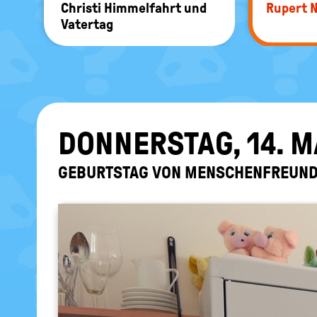
Chris­ti Him­mel­fahrt und
Ru­pert 
Va­ter­tag
DON­NERS­TAG, 14. M
GE­BURTS­TAG VON MEN­SCHEN­FREUND