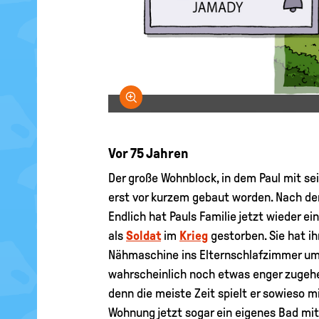
Bild vergrößern
Vor 75 Jahren
Der große Wohnblock, in dem Paul mit se
erst vor kurzem gebaut worden. Nach d
Endlich hat Pauls Familie jetzt wieder e
als
Soldat
im
Krieg
gestorben. Sie hat i
Nähmaschine ins Elternschlafzimmer umqu
wahrscheinlich noch etwas enger zugehe
denn die meiste Zeit spielt er sowieso 
Wohnung jetzt sogar ein eigenes Bad mi