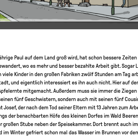
hrige Paul auf dem Land groß wird, hat schon bessere Zeiten 
andert, wo es mehr und besser bezahlte Arbeit gibt. Sogar L
n viele Kinder in den großen Fabriken zwölf Stunden am Tag arb
adt, und eigentlich interessiert es ihn auch nicht. Hier auf de
 Apfelernte mitgemacht. Außerdem muss sie immer die Ziegen fü
seinen fünf Geschwistern, sondern auch mit seinen fünf Cousin
t Josef, der nach dem Tod seiner Eltern mit 13 Jahren zum Arb
ngs der benachbarten Höfe des kleinen Dorfes im Wald Beeren u
r großen Stube neben der Speisekammer. Dort brennt auch i
nd im Winter gefriert schon mal das Wasser im Brunnen vor de