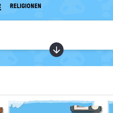
R
RELIGIONEN
Kapitel ein-/ au