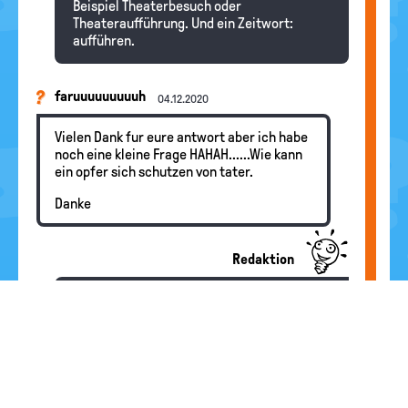
Beispiel Theaterbesuch oder
Theateraufführung. Und ein Zeitwort:
aufführen.
faruuuuuuuuuh
04.12.2020
Vielen Dank fur eure antwort aber ich habe
noch eine kleine Frage HAHAH......Wie kann
ein opfer sich schutzen von tater.
Danke
Redaktion
Hallo faruuuuuuuuuh, das ist eine Frage,
auf die es leider keine eindeutige Antwort
gibt. In manchen Fällen können sich Opfer
tatsächlich schützen, beispielsweise bei
Mobbing
. Das kann man sich von anderen
Menschen helfen lassen und im äußersten