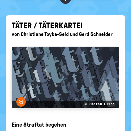
BEGRIFFE VORSCHLAGEN
politische
Bildung
EURE AKTUELLEN FRAGEN...
TÄTER / TÄ­TER­KAR­TEI
von
Christiane Toyka-Seid
und
Gerd Schneider
Bild vergrößern
© Stefan Eling
Eine Straftat begehen