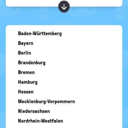
RELIGIONEN
politische
Kapitel ein-/ ausblend
Bildung
Baden-Württemberg
Bayern
Berlin
Brandenburg
Bremen
Hamburg
Hessen
Mecklenburg-Vorpommern
Niedersachsen
Nordrhein-Westfalen