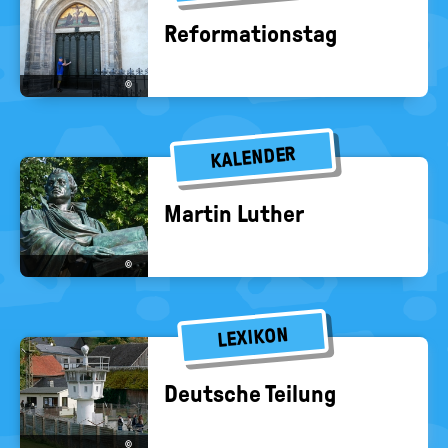
Re­for­ma­ti­ons­tag
©
KALENDER
Mar­tin Lu­ther
©
LEXIKON
Deut­sche Tei­lung
©