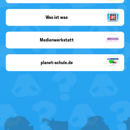
Angabe
fehlt
Was ist was
was
ist
was
logo
Medienwerkstatt
Copyright-
Angabe
fehlt
planet-schule.de
planet-
schule.de
FOOTER
MENU