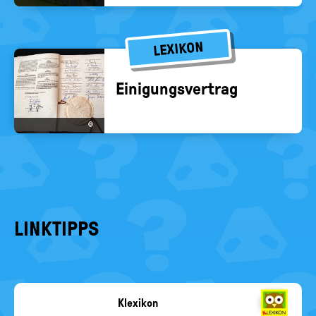
LEXIKON
Ei­ni­gungs­ver­trag
©
LINKTIPPS
Klexikon
Copyright-