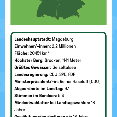
Landeshauptstadt:
Magdeburg
Einwohner/-innen:
2,2 Millionen
Fläche:
20451 km²
Höchster Berg:
Brocken, 1141 Meter
Größtes Gewässer:
Geiseltalsee
Landesregierung:
CDU, SPD, FDP
Ministerpräsident/-in:
Reiner Haseloff (CDU)
Abgeordnete im Landtag:
97
Stimmen im Bundesrat:
4
Mindestwahlalter bei Landtagswahlen:
18
Jahre
Gewählt werden darf man ab:
18 Jahre