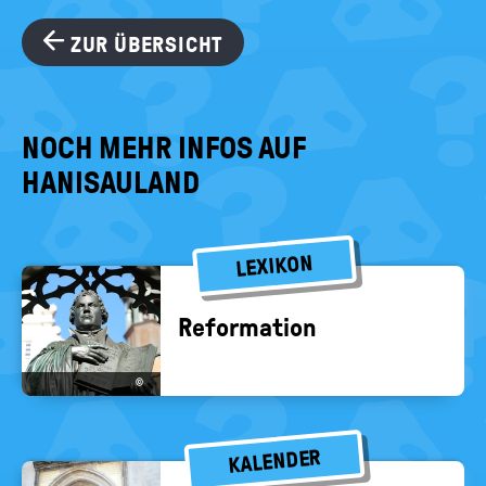
ZUR ÜBERSICHT
NOCH MEHR INFOS AUF
HANISAULAND
LEXIKON
Re­for­ma­ti­on
©
KALENDER