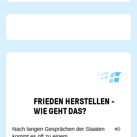
FRIE­DEN HER­STEL­LEN -
WIE GEHT DAS?