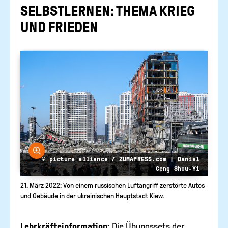
SELBST­LER­NEN: THEMA KRIEG
SELBSTLERNEN
Suc
UND FRIE­DEN
abs
Bundeszentrale
MATERIALIEN BESTELLEN &
für
DOWNLOADEN
politische
Bildung
FILME
Bild vergrößern
© picture alliance / ZUMAPRESS.com | Daniel
Ceng Shou-Yi
21. März 2022: Von einem russischen Luftangriff zerstörte Autos
und Gebäude in der ukrainischen Hauptstadt Kiew.
Lehrkräfteinformation:
Die Übungssets der