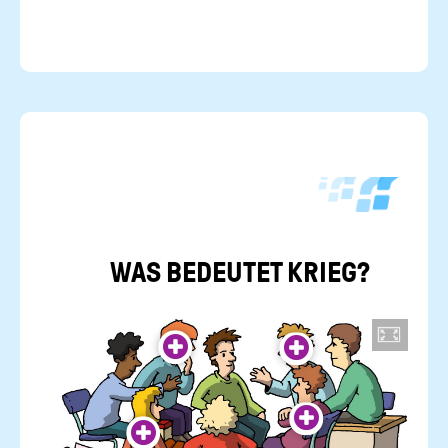
WAS BE­DEU­TET KRIEG?