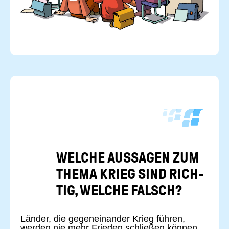
WEL­CHE AUS­SA­GEN ZUM
THEMA KRIEG SIND RICH­
TIG, WEL­CHE FALSCH?