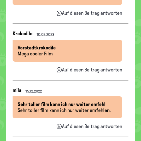
Auf diesen Beitrag antworten
Nachrichten-
Krokodile
10.02.2023
Thread
Vorstadtkrokodile
Mega cooler Film
Auf diesen Beitrag antworten
Nachrichten-
mila
15.12.2022
Thread
Sehr toller film kann ich nur weiter emfehl
Sehr toller film kann ich nur weiter emfehlen.
Auf diesen Beitrag antworten