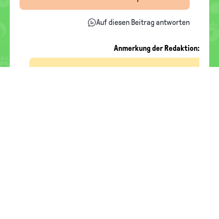
Auf diesen Beitrag antworten
Anmerkung der Redaktion:
Hallo Ame ,
Viele Grüße
Das HanisauLand-Team
SCHREIB UNS
FOOTER