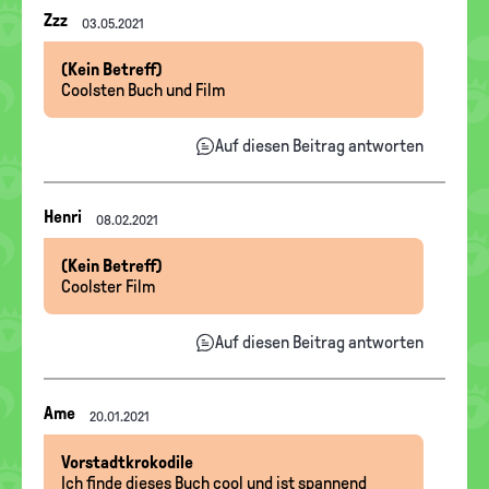
Nachrichten-
Zzz
03.05.2021
Thread
(Kein Betreff)
Coolsten Buch und Film
Auf diesen Beitrag antworten
Nachrichten-
Henri
08.02.2021
Thread
(Kein Betreff)
Coolster Film
Auf diesen Beitrag antworten
Nachrichten-
Ame
20.01.2021
Thread
Vorstadtkrokodile
Ich finde dieses Buch cool und ist spannend