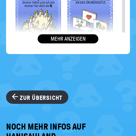
immer hilfst und ich bin
AN DAS GRUNDGESETZ!
immer für dich da 🐈
MEHR ANZEIGEN
es dich nur einmal
Happy Birthday!
gibt
ZUR ÜBERSICHT
NOCH MEHR INFOS AUF