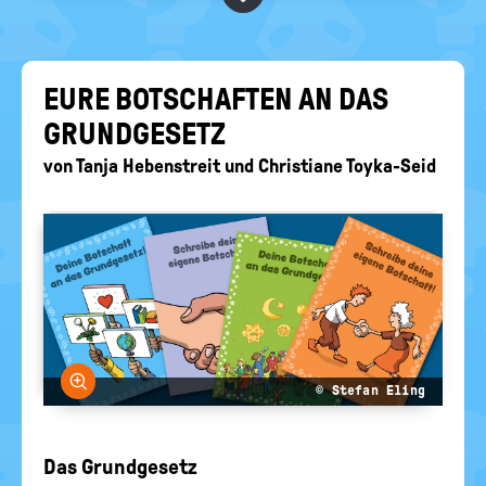
RELIGIONEN
politische
Bildung
EURE BOT­SCHAF­TEN AN DAS
GRUND­GE­SETZ
von
Tanja Hebenstreit
und
Christiane Toyka-Seid
Bild vergrößern
© Stefan Eling
Das Grundgesetz