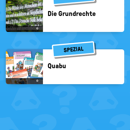
Die Grund­rech­te
©
SPEZIAL
Quabu
©