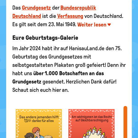
Das
Grundgesetz
der
Bundesrepublik
Deutschland
ist die
Verfassung
von Deutschland.
Es gilt seit dem 23. Mai 1949.
Weiter lesen
Eure Geburtstags-Galerie
Im Jahr 2024 habt ihr auf HanisauLand.de den 75.
Geburtstag des Grundgesetzes mit
selbstgestalteten Plakaten groß gefeiert! Denn ihr
habt uns
über 1.000 Botschaften an das
Grundgesetz
gesendet. Herzlichen Dank dafür!
Schaut sich euch hier an.
Das andere jemanden hilft
Am wichtigsten ist das Recht
auf Gleichberechtigung
🥰🫶 danke für alles