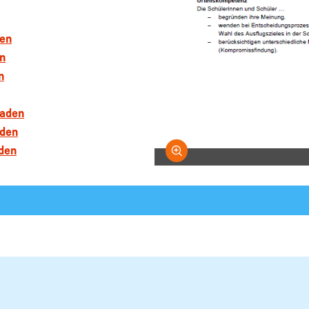
den
n
n
laden
aden
den
Bild vergrößern