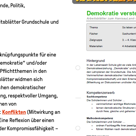
de, Politik,
itsblätter Grundschule und
nknüpfungspunkte für eine
Demokratie“ und/oder
Pflichtthemen in den
sblätter widmen sich
chen demokratischer
ng, respektvoller Umgang,
nen von
t
Konflikten
(Mitwirkung an
ine Reflexion über einen
der Kompromissfähigkeit –