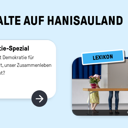
ALTE AUF HANISAULAND
e-​Spezial
LEXIKON
 Demokratie für
at, unser Zusammenleben
st?
Hier gibt's mehr