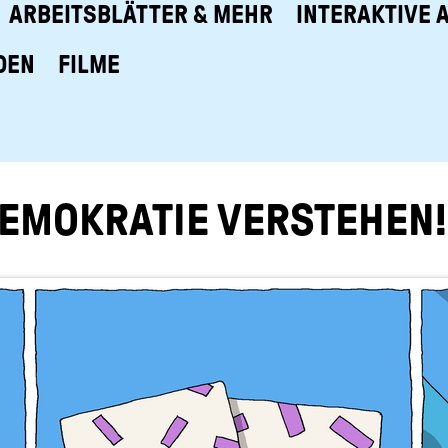
ARBEITSBLÄTTER & MEHR
INTERAKTIVE 
DEN
FILME
E­MO­KRA­TIE VER­STE­HEN!