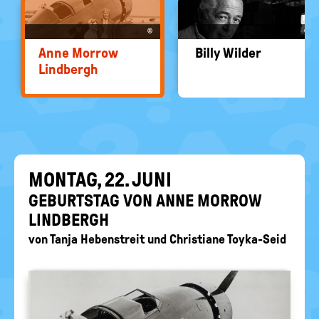
EIN-
politische
Bildung
/
©
©
AUS
Anne Mor­row
Billy Wil­der
Lind­bergh
MON­TAG, 22. JUNI
GE­BURTS­TAG VON ANNE MOR­ROW
LIND­BERGH
von
Tanja Hebenstreit
und
Christiane Toyka-Seid