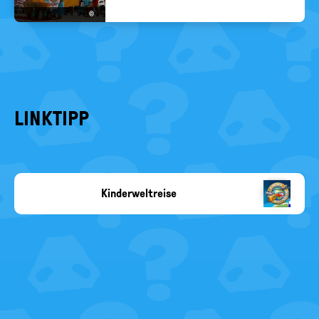
©
LINKTIPP
Kinderweltreise
Copyright-
Angabe
fehlt