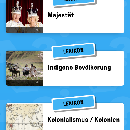
Ma­jes­tät
©
LEXIKON
In­di­ge­ne Be­völ­ke­rung
©
LEXIKON
Ko­lo­nia­lis­mus / Ko­lo­nien