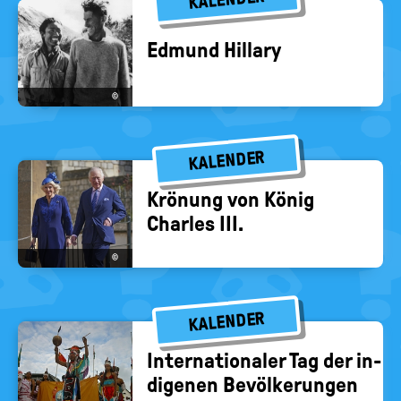
Ed­mund Hil­la­ry
©
KALENDER
Krö­nung von König
Charles III.
©
KALENDER
In­ter­na­tio­na­ler Tag der in­
di­ge­nen Be­völ­ke­run­gen