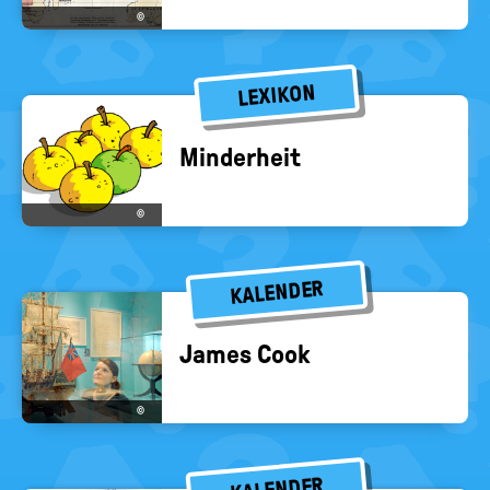
©
LEXIKON
Min­der­heit
©
KALENDER
James Cook
©
KALENDER