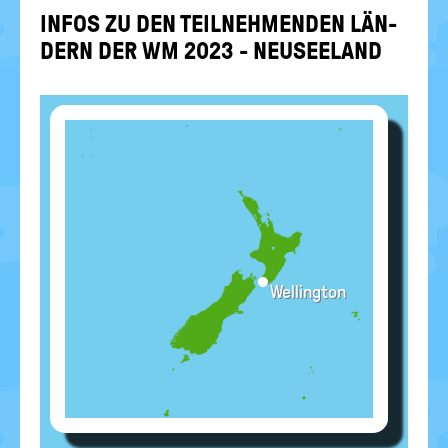
politische
INFOS ZU DEN TEIL­NEH­MEN­DEN LÄN­
Bildung
DERN DER WM 2023 - NEU­SEE­LAND
Wellington