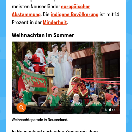
meisten Neuseeländer
europäischer
Abstammung
. Die
indigene Bevölkerung
ist mit 14
Prozent in der
Minderheit
.
Weihnachten im Sommer
Bild vergrößern
© dpa
Weihnachtsparade in Neuseeland.
In Neuseeland verbinden Kinder mit dem