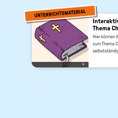
UNTERRICHTSMATERIAL
In­ter­ak­t
Thema Chr
Hier können 
zum Thema C
selbstständi
©