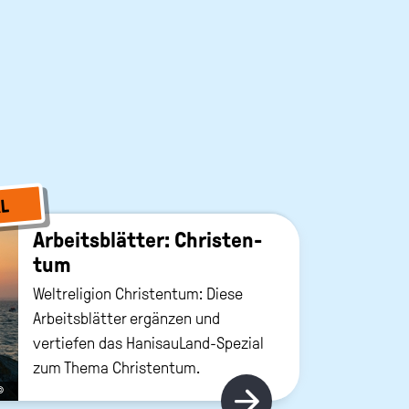
L
Ar­beits­blät­ter: Chris­ten­
tum
Weltreligion Christentum: Diese
Arbeitsblätter ergänzen und
vertiefen das HanisauLand-Spezial
zum Thema Christentum.
©
Hier gibt's m