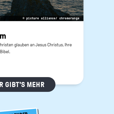
© picture alliance/ chromorange
um
hristen glauben an Jesus Christus. Ihre
 Bibel.
R GIBT'S MEHR