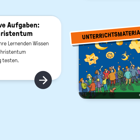
i­ve Auf­ga­ben:
UNTERRICHTSMATERIA
is­ten­tum
Ihre Lernenden Wissen
hristentum
g testen.
Hier gibt's mehr