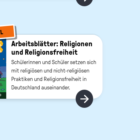
L
Ar­beits­blät­ter: Re­li­gio­nen
und Re­li­gi­ons­frei­heit
Schülerinnen und Schüler setzen sich
mit religiösen und nicht-religiösen
Praktiken und Religionsfreiheit in
Deutschland auseinander.
©
Hier gibt's m