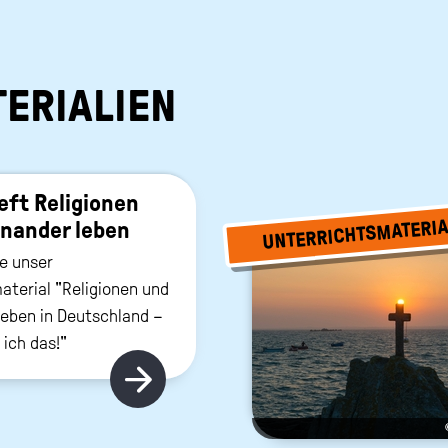
ERIALIEN
ft Re­li­gio­nen
UNTERRICHTSMATERIA
n­an­der leben
ie unser
aterial "Religionen und
leben in Deutschland –
 ich das!"
Hier gibt's mehr